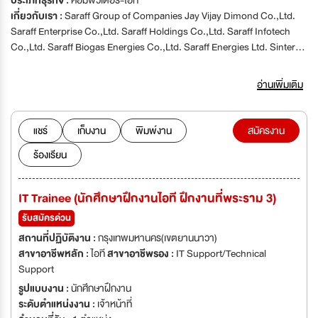
ประเภทธุรกิจ :
คอมพิวเตอร์-ไอที
เกี่ยวกับเรา :
Saraff Group of Companies Jay Vijay Dimond Co.,Ltd.
Saraff Enterprise Co.,Ltd. Saraff Holdings Co.,Ltd. Saraff Infotech
Co.,Ltd. Saraff Biogas Energies Co.,Ltd. Saraff Energies Ltd. Sinter
Plast Thai Ltd. Renewsys Co.,Ltd. Kiseki Green Metals Refining
Co.,Ltd. We are a business group based in Thailand, having
อ่านเพิ่มเติม
diversified interests in Power Sector, Information Technology,
Plastics, Diamonds and Jewelry and Real Estate. We are currently
looking to fill the following position.
แชร์
เก็บงาน
พิมพ์งาน
สมัครงาน
ร้องเรียน
IT Trainee (นักศึกษาฝึกงานไอที ฝึกงานที่พระราม 3)
รับสมัครด่วน
สถานที่ปฏิบัติงาน :
กรุงเทพมหานคร(เขตยานนาวา)
สาขาอาชีพหลัก :
ไอที
สาขาอาชีพรอง :
IT Support/Technical
Support
รูปแบบงาน :
นักศึกษาฝึกงาน
ระดับตำแหน่งงาน :
เจ้าหน้าที่