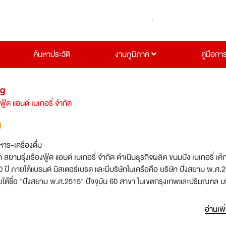
ค้นหาประวัติ
งานภูมิภาค
คู่มือกา
ng
ฟู้ด แอนด์ เบเกอรี่ จำกัด
าร-เครื่องดื่ม
ท สยามรุ่งเรืองฟู้ด แอนด์ เบเกอรี่ จำกัด ดำเนินธุรกิจผลิต ขนมปัง เบเกอรี่ เค้
 ปี ภายใต้แบรนด์ มิสเตอร์เบรด และมีบริษัทในเครือคือ บริษัท ปังสยาม พ.ศ.
ยใต้ชื่อ "ปังสยาม พ.ศ.2515" ปัจจุบัน 60 สาขา ในเขตกรุงเทพและปริมณฑล บ
ัครบุคลากรที่พร้อมจะเติบโต และก้าวไปด้วยความมั่นคงกับบริษัทฯ เพื่อรอง
ิ่มกำลังการผลิต
อ่านเพิ