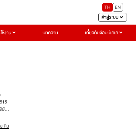
TH
EN
เข้าสู่ระบบ
รใช้งาน
บทความ
เกี่ยวกับจ๊อบบีเคเค
ก
2515
ริษัทฯ
รับการ
่มเติม