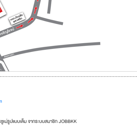
m
รซูเม่รูปแบบเต็ม จากระบบสมาชิก JOBBKK