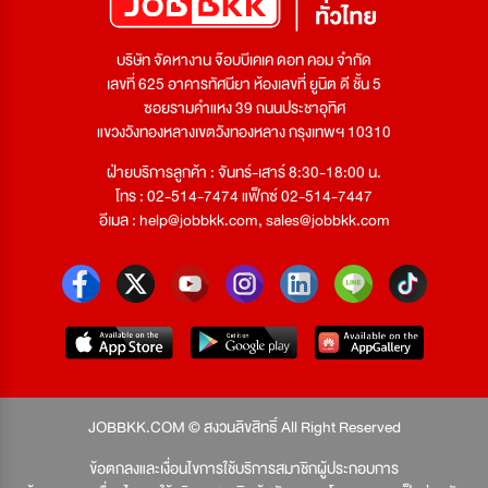
บริษัท จัดหางาน จ๊อบบีเคเค ดอท คอม จำกัด
เลขที่ 625 อาคารทัศนียา ห้องเลขที่ ยูนิต ดี ชั้น 5
ซอยรามคำแหง 39 ถนนประชาอุทิศ
แขวงวังทองหลางเขตวังทองหลาง กรุงเทพฯ 10310
ฝ่ายบริการลูกค้า : จันทร์-เสาร์ 8:30-18:00 น.
โทร : 02-514-7474 แฟ็กซ์ 02-514-7447
อีเมล :
help@jobbkk.com
,
sales@jobbkk.com
JOBBKK.COM © สงวนลิขสิทธิ์ All Right Reserved
ข้อตกลงและเงื่อนไขการใช้บริการสมาชิกผู้ประกอบการ