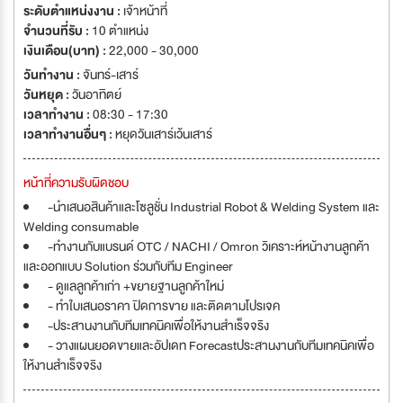
covers 4 major business units. (1) Industrial Robot and related
ระดับตำแหน่งงาน :
เจ้าหน้าที่
equipment (2) Welding and Cutting Machine and related equipment
จำนวนที่รับ :
10 ตำแหน่ง
(3) Smart Factory Automation System (4) Industrial Software
เงินเดือน(บาท) :
22,000 - 30,000
วันทำงาน :
จันทร์-เสาร์
วันหยุด :
วันอาทิตย์
เวลาทำงาน :
08:30 - 17:30
เวลาทำงานอื่นๆ :
หยุดวันเสาร์เว้นเสาร์
หน้าที่ความรับผิดชอบ
-นำเสนอสินค้าและโซลูชั่น Industrial Robot & Welding System และ
Welding consumable
-ทำงานกับแบรนด์ OTC / NACHI / Omron วิเคราะห์หน้างานลูกค้า
และออกแบบ Solution ร่วมกับทีม Engineer
- ดูแลลูกค้าเก่า +ขยายฐานลูกค้าใหม่
- ทำใบเสนอราคา ปิดการขาย และติดตามโปรเจค
-ประสานงานกับทีมเทคนิคเพื่อให้งานสำเร็จจริง
- วางแผนยอดขายและอัปเดท Forecastประสานงานกับทีมเทคนิคเพื่อ
ให้งานสำเร็จจริง