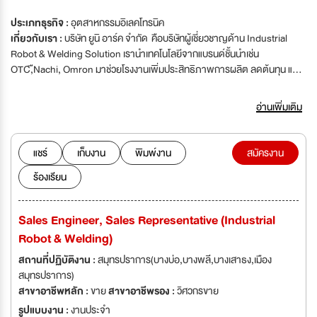
ประเภทธุรกิจ :
อุตสาหกรรมอิเลคโทรนิค
เกี่ยวกับเรา :
บริษัท ยูนิ อาร์ค จำกัด คือบริษัทผู้เชี่ยวชาญด้าน Industrial
Robot & Welding Solution เรานำเทคโนโลยีจากแบรนด์ชั้นนำเช่น
OTC,ืNachi, Omron มาช่วยโรงงานเพิ่มประสิทธิภาพการผลิต ลดต้นทุน และ
ยกระดับสู่ระบบ Automation เราไม่ได้ขายแค่สินค้า แต่เป็น"พาร์ทเนอร์" ที่ช่วย
ลูกค้าแก้ปัญหาในไลน์ผลิตจริง เป็นผู้นำเข้า ส่งออก ผู้แทนจำหน่ายและให้บริการ
อ่านเพิ่มเติม
อย่างเป็นทางการ สินค้าเครื่องจักรและอุปกรณ์สำหรับโรงงานอุตสาหกรรม
แบรนด์ชั้นนำของโลกหลากหลายประเภท โดยเป็นผู้เชี่ยวชาญในด้านหุ่นยนต์
อุตสาหกรรม เครื่องเชื่อม เครื่องตัด และอุปกรณ์ระบบอัตโนมัติต่างๆ ปัจจุบัน
แชร์
เก็บงาน
พิมพ์งาน
สมัครงาน
บริษัทฯ เป็นผู้นำในส่วนของ อินดัสตรีส์ 4.0 และกำลังขยายงานอย่างต่อเนื่อง
ร้องเรียน
โดยมีผลิตภัณฑ์ครอบคลุมและรองรับการเติบโตของภาคการผลิตทั้งในและต่าง
ประเทศ 4 กลุ่ม คือ (1) ผลิตภัณฑ์หุ่นยนต์อุตสาหกรรมและอุปกรณ์ที่เกี่ยวข้อง
(2) ผลิตภัณฑ์เครื่องเชื่อม เครื่องตัด และอุปกรณ์ที่เกี่ยวข้อง (3) ผลิตภัณฑ์
Sales Engineer, Sales Representative (Industrial
อุปกรณ์อัตโนมัติ สำหรับโรงงานอุตสาหกรรม (4) ผลิตภัณฑ์ซอฟแวร์สำหรับ
Robot & Welding)
อุตสาหกรรม Uni Arc Co.,Ltd. is the authorized distributor of Hi-
Technology and Global Leading Manufacturer such as OTC / NACHI /
สถานที่ปฏิบัติงาน :
สมุทรปราการ(บางบ่อ,บางพลี,บางเสาธง,เมือง
SIEMENS / OMRON / CKD / NSSB / ATLANTIC. We are the leader of
สมุทรปราการ)
products on Industry 4.0 Platform. Our business is rapidly expanding
สาขาอาชีพหลัก :
ขาย
สาขาอาชีพรอง :
วิศวกรขาย
to support Thai and Asian industries. Currently, our product line
รูปแบบงาน :
งานประจำ