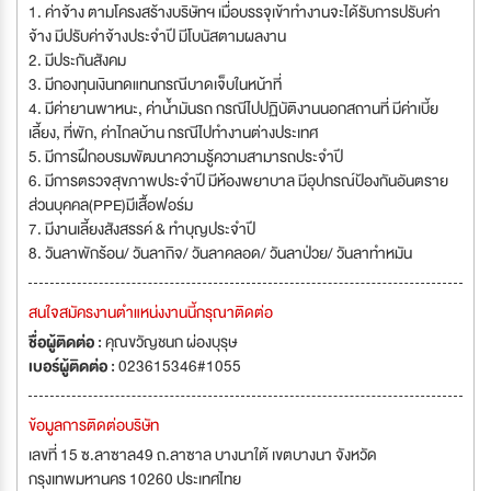
1. ค่าจ้าง ตามโครงสร้างบริษัทฯ เมื่อบรรจุเข้าทำงานจะได้รับการปรับค่า
จ้าง มีปรับค่าจ้างประจำปี มีโบนัสตามผลงาน
2. มีประกันสังคม
3. มีกองทุนเงินทดแทนกรณีบาดเจ็บในหน้าที่
4. มีค่ายานพาหนะ, ค่าน้ำมันรถ กรณีไปปฏิบัติงานนอกสถานที่ มีค่าเบี้ย
เลี้ยง, ที่พัก, ค่าไกลบ้าน กรณีไปทำงานต่างประเทศ
5. มีการฝึกอบรมพัฒนาความรู้ความสามารถประจำปี
6. มีการตรวจสุขภาพประจำปี มีห้องพยาบาล มีอุปกรณ์ป้องกันอันตราย
ส่วนบุคคล(PPE)มีเสื้อฟอร์ม
7. มีงานเลี้ยงสังสรรค์ & ทำบุญประจำปี
8. วันลาพักร้อน/ วันลากิจ/ วันลาคลอด/ วันลาป่วย/ วันลาทำหมัน
สนใจสมัครงานตำแหน่งงานนี้กรุณาติดต่อ
ชื่อผู้ติดต่อ :
คุณขวัญชนก ผ่องบุรุษ
เบอร์ผู้ติดต่อ :
023615346#1055
ข้อมูลการติดต่อบริษัท
เลขที่ 15 ซ.ลาซาล49 ถ.ลาซาล บางนาใต้ เขตบางนา จังหวัด
กรุงเทพมหานคร 10260 ประเทศไทย