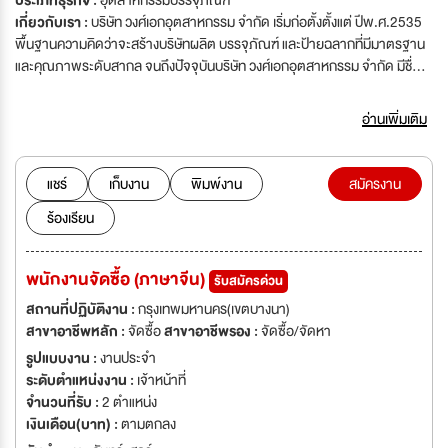
ประเภทธุรกิจ :
อุตสาหกรรมบรรจุภัณฑ์
เกี่ยวกับเรา :
บริษัท วงศ์เอกอุตสาหกรรม จำกัด เริ่มก่อตั้งตั้งแต่ ปีพ.ศ.2535
พื้นฐานความคิดว่าจะสร้างบริษัทผลิต บรรจุภัณฑ์ และป้ายฉลากที่มีมาตรฐาน
และคุณภาพระดับสากล จนถึงปัจจุบันบริษัท วงศ์เอกอุตสาหกรรม จำกัด มีชื่อ
เสียงด้านคุณภาพและความน่าเชื่อถือไปทั่วโลก เรามีลูกค้าเป็นที่เป็นแบรนด์ชั้นนำ
ระดับโลกและในประเทศไทย เราได้ขยายฐานการผลิต รวมถึงมีบริษัทในเครือที่
อ่านเพิ่มเติม
ประเทศต่าง ๆทั่วโลก เช่น ฮ่องกง เวียดนาม อังกฤษและสหรัฐอเมริกา พวกเรา
กำลังพัฒนาบริการรูปแบบ ใหม่โดยอาศัยเทคโนโลยีที่ทันสมัย เพื่อตอบสนอง
ความต้องการและเพิ่มความพึงพอใจของลูกค้า เราต้องการคนรุ่นใหม่ไฟแรงที่มี
แชร์
เก็บงาน
พิมพ์งาน
สมัครงาน
ความคิดสร้างสรรค์และรักการทำงาน ที่ท้าทายมาร่วมงานกับเรา
ร้องเรียน
พนักงานจัดซื้อ (ภาษาจีน)
รับสมัครด่วน
สถานที่ปฏิบัติงาน :
กรุงเทพมหานคร(เขตบางนา)
สาขาอาชีพหลัก :
จัดซื้อ
สาขาอาชีพรอง :
จัดซื้อ/จัดหา
รูปแบบงาน :
งานประจำ
ระดับตำแหน่งงาน :
เจ้าหน้าที่
จำนวนที่รับ :
2 ตำแหน่ง
เงินเดือน(บาท) :
ตามตกลง