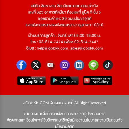
บริษัท จัดหางาน จ๊อบบีเคเค ดอท คอม จำกัด
เลขที่ 625 อาคารทัศนียา ห้องเลขที่ ยูนิต ดี ชั้น 5
ซอยรามคำแหง 39 ถนนประชาอุทิศ
แขวงวังทองหลางเขตวังทองหลาง กรุงเทพฯ 10310
ฝ่ายบริการลูกค้า : จันทร์-เสาร์ 8:30-18:00 น.
โทร : 02-514-7474 แฟ็กซ์ 02-514-7447
อีเมล :
help@jobbkk.com
,
sales@jobbkk.com
JOBBKK.COM © สงวนลิขสิทธิ์ All Right Reserved
ข้อตกลงและเงื่อนไขการใช้บริการสมาชิกผู้ประกอบการ
ข้อตกลงและเงื่อนไขการใช้บริการสมาชิกผู้สมัครงาน
นโยบายความเป็นส่วนตัว
นโยบายคุกกี้