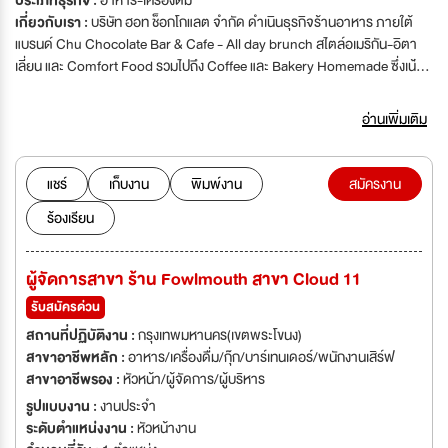
ประเภทธุรกิจ :
อาหาร-เครื่องดื่ม
เกี่ยวกับเรา :
บริษัท ฮอท ช็อกโกแลต จำกัด ดำเนินธุรกิจร้านอาหาร ภายใต้
แบรนด์ Chu Chocolate Bar & Cafe - All day brunch สไตล์อเมริกัน-อิตา
เลี่ยน และ Comfort Food รวมไปถึง Coffee และ Bakery Homemade ซึ่งเน้่
นวัตถุดิบที่คุณภาพ สด สะอาด ปลอดภัย สามารถรับประทานได้ทั้งเด็กและ
ผู้ใหญ่ ร้านของเราตั้งอยู่ในซอยสุขุมวิท 31 (สวัสดี) และทางเรายังมีบริการ
อ่านเพิ่มเติม
Delivery ผ่านแอปพลิเคชั่นอีกด้วย http://www.facebook.com/CHU.BKK
แชร์
เก็บงาน
พิมพ์งาน
สมัครงาน
ร้องเรียน
ผู้จัดการสาขา ร้าน Fowlmouth สาขา Cloud 11
รับสมัครด่วน
สถานที่ปฏิบัติงาน :
กรุงเทพมหานคร(เขตพระโขนง)
สาขาอาชีพหลัก :
อาหาร/เครื่องดื่ม/กุ๊ก/บาร์เทนเดอร์/พนักงานเสิร์ฟ
สาขาอาชีพรอง :
หัวหน้า/ผู้จัดการ/ผู้บริหาร
รูปแบบงาน :
งานประจำ
ระดับตำแหน่งงาน :
หัวหน้างาน