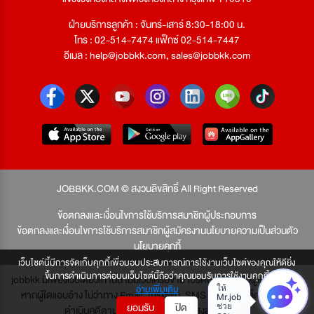
ฝ่ายบริการลูกค้า : จันทร์-เสาร์ 8:30-18:00 น.
โทร : 02-514-7474 แฟ็กซ์ 02-514-7447
อีเมล :
help@jobbkk.com
,
sales@jobbkk.com
JOBBKK.COM © สงวนลิขสิทธิ์ All Right Reserved
ข้อตกลงและเงื่อนไขการใช้บริการสมาชิกผู้ประกอบการ
ข้อตกลงและเงื่อนไขการใช้บริการสมาชิกผู้สมัครงาน
นโยบายความเป็นส่วนตัว
นโยบายคุกกี้
เว็บไซต์นี้มีการจัดเก็บคุกกี้เพื่อมอบประสบการณ์การใช้งานเว็บไซต์ของคุณให้ดียิ่ง
ขึ้นการดำเนินการต่อบนเว็บไซต์นี้ถือว่าคุณยอมรับการใช้งานคุกกี้
jobbkk มีเพียงเว็บเดียวเท่านั้น ไม่มีเว็บเครือข่าย โปรดอย่าหลงเชื่อผู้แอบอ้าง และ
อ่านเพิ่มเติม
หากผู้ใดแอบอ้าง ไม่ว่าทาง Email, โทรศัพท์, SMS หรือทางใดก็ตาม จะถูก
ยอมรับ
ปิด
ดำเนินคดีตามที่กฎหมายบัญญัติไว้สูงสุด