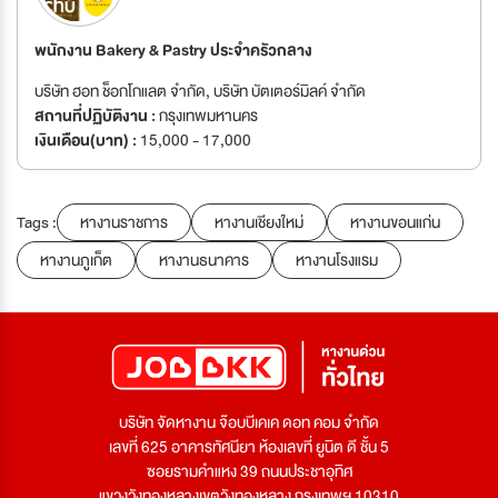
พนักงาน Bakery & Pastry ประจำครัวกลาง
บริษัท ฮอท ช็อกโกแลต จำกัด, บริษัท บัตเตอร์มิลค์ จํากัด
สถานที่ปฏิบัติงาน :
กรุงเทพมหานคร
เงินเดือน(บาท) :
15,000 - 17,000
Tags :
หางานราชการ
หางานเชียงใหม่
หางานขอนแก่น
หางานภูเก็ต
หางานธนาคาร
หางานโรงแรม
บริษัท จัดหางาน จ๊อบบีเคเค ดอท คอม จำกัด
เลขที่ 625 อาคารทัศนียา ห้องเลขที่ ยูนิต ดี ชั้น 5
ซอยรามคำแหง 39 ถนนประชาอุทิศ
แขวงวังทองหลางเขตวังทองหลาง กรุงเทพฯ 10310