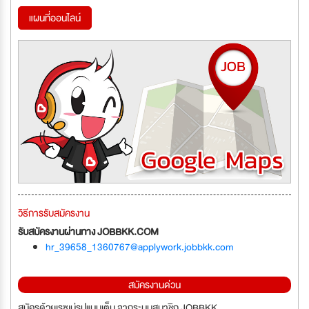
แผนที่ออนไลน์
วิธีการรับสมัครงาน
รับสมัครงานผ่านทาง JOBBKK.COM
hr_39658_1360767@applywork.jobbkk.com
สมัครงานด่วน
สมัครด้วยเรซูเม่รูปแบบเต็ม จากระบบสมาชิก JOBBKK