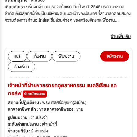
ประเภทธุรกิจ :
พาณิชย์
เกี่ยวกับเรา :
เริ่มต้นดำเนินธุรกิจครั้งแรก เมื่อปี พ.ศ. 2545 บริษัท มาชิเทค
จำกัด ตั้งวิสัยทัศน์ที่จะเป็นบริษัทระดับแนวหน้าของประเทศ ที่สามารถตอบสนอง
ความต้องการด้านอะไหล่และชิ้นส่วนต่าง ๆ ของเครื่องจักรกลเพื่องาน
อุตสาหกรรมและเกษตรกรรม นำเข้าและจัดจำหน่ายอะไหล่รถโฟล์คลิฟท์ อะไหล่
อุปกรณ์ Materials Handling Equipment เช่น อะไหล่รถลาก รถดันเครืองบิน
อ่านเพิ่มเติม
อะไหล่อุปกรณ์ขนถ่ายในท่าเรือและสนามบิน อะไหล่รถกระเช้า อะไหล่รถขุดเล็ก นำ
เข้าและจัดจำหน่ายอะไหล่เครื่องจักรกลการเกษตร เช่น อะไหล่รถไถ อะไหล่รถ
เกี่ยวข้าว รถเกี่ยวข้าวโพด อะไหล่รถเจาะบาดาล ให้เช่าและจัดจำหน่ายรถโฟล์ค
แชร์
เก็บงาน
พิมพ์งาน
สมัครงาน
ลิฟท์ รถยกลากประเภทต่าง ๆ ทั้งระบบเครื่องยนต์และระบบไฟฟ้า ทั้งรถใหม่และ
ร้องเรียน
รถมือสอง จำหน่ายแบตเตอรี่ลิเธียม และตู้ชาร์จสำหรับแบตเตอรรี่ลิเธียม
จำหน่ายสินค้าเกี่ยวกับ Smart Farming ปั๊มน้ำโซลาร์เซลล์ โดรนการเกษตร
ระบบควบคุมการเพาะปลูกอัตโนมัติผ่านมือถือ หุ่นยนต์การเกษตร บริการขน
เจ้าหน้าที่ฝ่ายขายรถยกอุตสาหกรรม แบตลิเธียม รถ
ย้ายรถโฟล์คลิฟท์ด้วยรถสไลด์
กอล์ฟ
รับสมัครด่วน
สถานที่ปฏิบัติงาน :
พระนครศรีอยุธยา(วังน้อย)
สาขาอาชีพหลัก :
ขาย
สาขาอาชีพรอง :
ขาย
รูปแบบงาน :
งานประจำ
ระดับตำแหน่งงาน :
เจ้าหน้าที่
จำนวนที่รับ :
2 ตำแหน่ง