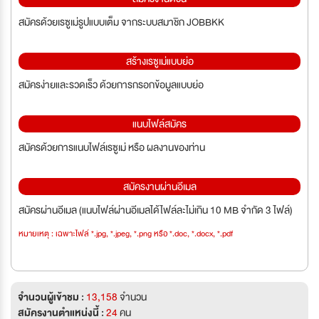
สมัครด้วยเรซูเม่รูปแบบเต็ม จากระบบสมาชิก JOBBKK
สร้างเรซูเม่แบบย่อ
สมัครง่ายและรวดเร็ว ด้วยการกรอกข้อมูลแบบย่อ
แนบไฟล์สมัคร
สมัครด้วยการแนบไฟล์เรซูเม่ หรือ ผลงานของท่าน
สมัครงานผ่านอีเมล
สมัครผ่านอีเมล (แนบไฟล์ผ่านอีเมลได้ไฟล์ละไม่เกิน 10 MB จำกัด 3 ไฟล์)
หมายเหตุ : เฉพาะไฟล์ *.jpg, *.jpeg, *.png หรือ *.doc, *.docx, *.pdf
จำนวนผู้เข้าชม :
13,158
จำนวน
สมัครงานตำแหน่งนี้ :
24
คน