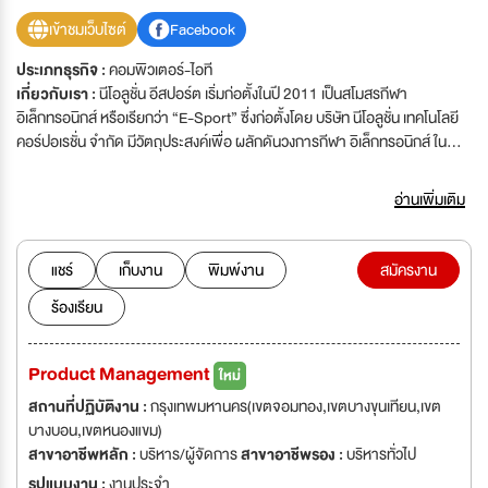
เข้าชมเว็บไซต์
Facebook
ประเภทธุรกิจ :
คอมพิวเตอร์-ไอที
เกี่ยวกับเรา :
นีโอลูชั่น อีสปอร์ต เริ่มก่อตั้งในปี 2011 เป็นสโมสรกีฬา
อิเล็กทรอนิกส์ หรือเรียกว่า “E-Sport” ซึ่งก่อตั้งโดย บริษัท นีโอลูชั่น เทคโนโลยี
คอร์ปอเรชั่น จำกัด มีวัตถุประสงค์เพื่อ ผลักดันวงการกีฬา อิเล็กทรอนิกส์ ใน
ประเทศไทย ให้มีความเป็นมืออาชีพ และสร้างวินัยในการเล่นเกมส์ให้ สังคมไทย
ยอมรับและมองการเล่นเกมส์ ให้เป็นไปในทางบวก โดย นีโอลูชั่น อีสปอร์ต เริ่มจด
อ่านเพิ่มเติม
ทะเบียนเป็นบริษัท เมื่อปี 2012 โดยใช้ชื่อว่า “บริษัท นีโอลูชั่น อีสปอร์ต จำกัด” (
Neolution E-Sport Co.,ltd ) ด้วยศักยภาพของธุรกิจเกมมิ่งครบวงจร
Neolution E-Sport ( https://www.neolutionesport.com ) ซึ่งประกอบด้วย
แชร์
เก็บงาน
พิมพ์งาน
สมัครงาน
แฟรนไชน์ร้านอินเตอร์เน็ตคาเฟ่ที่มีสาขามากที่สุดในประเทศไทย ทีมนักกีฬา E-
ร้องเรียน
Sport ระดับประเทศที่ไปคว้ารางวัลระดับโลก และการเป็นเจ้าของแบรนด์เกมมิ่ง
เกียร์ชั้นนำ ที่ได้รับการยอมรับจากเกมเมอร์ ว่าเป็นเกมมิ่งเกียร์คุณภาพสูง ใน
ราคาย่อมเยาว์ สายพันธุ์ไทยแท้แบรนด์เดียวที่สามารถขึ้นไปเทียบเคียงกับแบรนด์
Product Management
ใหม่
ชั้นนำระดับโลก
สถานที่ปฏิบัติงาน :
กรุงเทพมหานคร(เขตจอมทอง,เขตบางขุนเทียน,เขต
บางบอน,เขตหนองแขม)
สาขาอาชีพหลัก :
บริหาร/ผู้จัดการ
สาขาอาชีพรอง :
บริหารทั่วไป
รูปแบบงาน :
งานประจำ