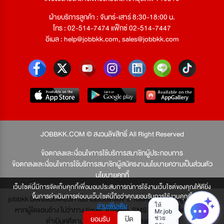
ฝ่ายบริการลูกค้า : จันทร์-เสาร์ 8:30-18:00 น.
โทร : 02-514-7474 แฟ็กซ์ 02-514-7447
อีเมล :
help@jobbkk.com
,
sales@jobbkk.com
JOBBKK.COM © สงวนลิขสิทธิ์ All Right Reserved
ข้อตกลงและเงื่อนไขการใช้บริการสมาชิกผู้ประกอบการ
ข้อตกลงและเงื่อนไขการใช้บริการสมาชิกผู้สมัครงาน
นโยบายความเป็นส่วนตัว
นโยบายคุกกี้
เว็บไซต์นี้มีการจัดเก็บคุกกี้เพื่อมอบประสบการณ์การใช้งานเว็บไซต์ของคุณให้ดียิ่ง
ขึ้นการดำเนินการต่อบนเว็บไซต์นี้ถือว่าคุณยอมรับการใช้งานคุกกี้
jobbkk มีเพียงเว็บเดียวเท่านั้น ไม่มีเว็บเครือข่าย โปรดอย่าหลงเชื่อผู้แอบอ้าง และ
อ่านเพิ่มเติม
หากผู้ใดแอบอ้าง ไม่ว่าทาง Email, โทรศัพท์, SMS หรือทางใดก็ตาม จะถูก
ยอมรับ
ปิด
ดำเนินคดีตามที่กฎหมายบัญญัติไว้สูงสุด