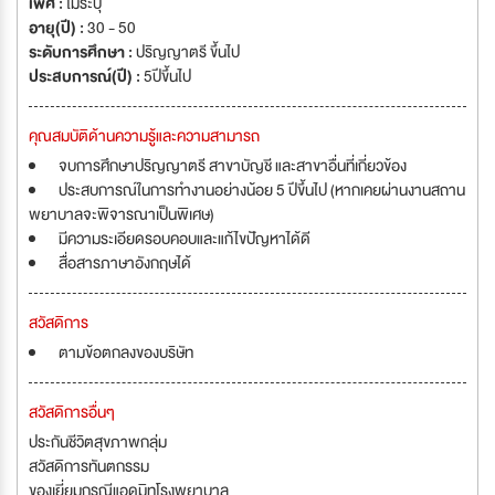
เพศ :
ไม่ระบุ
สนองทุกๆ ความต้องการของผู้มาใช้บริการอย่างครบวงจร ยิ่งไปกว่านั้น บริษัทฯ
อายุ(ปี) :
30 - 50
ยังให้ความสำคัญกับการแนะนำแนวคิดใหม่ในการรักษาสุขภาพแบบบูรณาการ
ระดับการศึกษา :
ปริญญาตรี ขึ้นไป
ด้วยการหาแนวทางการป้องกันและวางแผนการดำเนินชีวิตก่อนจะเกิดโรคจนนำ
ประสบการณ์(ปี) :
5ปีขึ้นไป
ไปสู่การใช้ชีวิตที่มีสุขภาพดีอย่างเต็มคุณค่า เพื่อเป็นการสร้างมูลค่าเพิ่มให้กับผู้
ที่มาใช้บริการทุกๆ ท่าน อาร์ เอส ยู เฮลท์ แคร์... แนวคิดใหม่ เพื่อสุขภาพที่ดี
อย่างครบวงจร (RSU Healthcare, Total Healthcare Solutions) อาร์ เอส ยู
คุณสมบัติด้านความรู้และความสามารถ
เมดิคอลเซ็นเตอร์ (RSU Medical Center) ศูนย์จักษุแพทย์และศูนย์สายตา อาร์
จบการศึกษาปริญญาตรี สาขาบัญชี และสาขาอื่นที่เกี่ยวข้อง
เอส ยู (RSU Eye Center and Vision Center) ศูนย์ทันตกรรม อาร์ เอส ยู
ประสบการณ์ในการทำงานอย่างน้อย 5 ปีขึ้นไป (หากเคยผ่านงานสถาน
(RSU Dental Center) อาร์ เอส ยู ภิณ์มธารา เอสเตติก้า (RSU Pimtara
พยาบาลจะพิจารณาเป็นพิเศษ)
Estetica)
มีความระเอียดรอบคอบและแก้ไขปัญหาได้ดี
สื่อสารภาษาอังกฤษได้
สวัสดิการ
ตามข้อตกลงของบริษัท
สวัสดิการอื่นๆ
ประกันชีวิตสุขภาพกลุ่ม
สวัสดิการทันตกรรม
ของเยี่ยมกรณีแอดมิทโรงพยาบาล