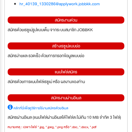
hr_40139_1330286@applywork.jobbkk.com
สมัครงานด่วน
สมัครด้วยเรซูเม่รูปแบบเต็ม จากระบบสมาชิก JOBBKK
สร้างเรซูเม่แบบย่อ
สมัครง่ายและรวดเร็ว ด้วยการกรอกข้อมูลแบบย่อ
แนบไฟล์สมัคร
สมัครด้วยการแนบไฟล์เรซูเม่ หรือ ผลงานของท่าน
สมัครงานผ่านอีเมล
คลิกที่นี่เพื่อดูวิธีการใช้งานสมัครด้วยอีเมล
สมัครผ่านอีเมล (แนบไฟล์ผ่านอีเมลได้ไฟล์ละไม่เกิน 10 MB จำกัด 3 ไฟล์)
หมายเหตุ : เฉพาะไฟล์ *.jpg, *.jpeg, *.png หรือ *.doc, *.docx, *.pdf