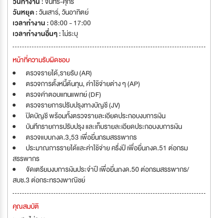
วันทำงาน :
จันทร์-ศุกร์
เอส ยู เฮลท์ แคร์... แนวคิดใหม่ เพื่อสุขภาพที่ดีอย่างครบวงจร (RSU
วันหยุด :
วันเสาร์
,
วันอาทิตย์
Healthcare, Total Healthcare Solutions) อาร์ เอส ยู เมดิคอลเซ็นเตอร์
เวลาทำงาน :
08:00 - 17:00
(RSU Medical Center) ศูนย์จักษุแพทย์และศูนย์สายตา อาร์ เอส ยู (RSU Eye
เวลาทำงานอื่นๆ :
ไม่ระบุ
Center and Vision Center) ศูนย์ทันตกรรม อาร์ เอส ยู (RSU Dental
Center) อาร์ เอส ยู ภิณ์มธารา เอสเตติก้า (RSU Pimtara Estetica)'บริษัท
หน้าที่ความรับผิดชอบ
อาร์ เอส ยู เฮลแคร์ จำกัด เป็นบริษัทในเครือของมหาวิทยาลัยรังสิต ที่ก่อตั้งขึ้นใน
ปี พ.ศ. 2549 ตามนโยบายของท่านประธานกรรมการบริษัท ดร. อาทิตย์ อุไร
ตรวจรายได้,รายรับ (AR)
รัตน์ ที่ประกอบด้วยศูนย์การแพทย์เฉพาะทาง 7 ศูนย์ คือ อาร์ เอส ยู เมดิคอล
ตรวจการตั้งหนี้ต้นทุน, ค่าใช้จ่ายต่าง ๆ (AP)
เซ็นเตอร์ ศูนย์จักษุแพทย์ ศูนย์ชีวาสุขศูนย์สุขภาพเพศ อาร์ เอส ยู และศูนย์
ตรวจค่าตอบแทนแพทย์ (DF)
สายตา อาร์ เอส ยู ศูนย์ทันตกรรม อาร์ เอส ยู และ อาร์ เอส ยู ภิณ์มธารา เอสเต
ตรวจรายการปรับปรุงทางบัญชี (JV)
ติก้า อาร์เอสยู เฮลท์ แคร์ เป็นศูนย์การแพทย์ที่มีความเชี่ยวชาญเฉพาะทาง โดยมี
ปิดบัญชี พร้อมทั้งตรวจรายละเอียดประกอบงบการเงิน
มาตรฐานการให้บริการเช่นเดียวกับแผนกผู้ป่วยนอกของโรงพยาบาลชั้นนำใน
บันทึกรายการปรับปรุง และเก็บรายละเอียดประกอบงบการเงิน
ประเทศไทย ที่เพรียบพร้อมไปด้วยอุปกรณ์ และเครื่องมือแพทย์ที่ทันสมัย รวมไป
ตรวจแบบภงด.3,53 เพื่อยื่นกรมสรรพากร
ถึงบุคลากรทางการแพทย์ที่มีความเชี่ยวชาญเฉพาะด้าน ที่พร้อมให้การบริการ
ประมาณการรายได้และค่าใช้จ่าย ครึ่งปี เพื่อยื่นภงด.51 ต่อกรม
การรักษาและให้คำแนะนำเพื่อการดูแลรักษาสุขภาพ นอกจากนี้ อาร์ เอส ยู เฮลท์
สรรพากร
แคร์ ยังมีสถานที่ตั้งอยู่ใจกลางเมืองที่สะดวกต่อการเดินทางใกล้กับสถานี
จัดเตรียมงบการเงินประจำปี เพื่อยื่นภงด.50 ต่อกรมสรรพากร/
รถไฟฟ้า บีทีเอส สถานีพร้อมพงษ์ และรถไฟฟ้าใต้ดิน เอ็มอาร์ที สถานีสุขุมวิท
สบช.3 ต่อกระทรวงพาณิชย์
นอกเหนือจากการให้บริการทางการแพทย์ที่มีคุณภาพ อาร์ เอส ยู เฮลท์ แคร์ ยัง
มุ่งหวังที่จะสร้างความพึงพอใจอย่างสูงสุดให้กับผู้ใช้บริการทุกๆ ท่าน โดยให้
คุณสมบัติ
ความใส่ใจกับกับการดูแลและรักษาสุขภาพแบบใกล้ชิดเป็นรายบุคคล เพื่อตอบ