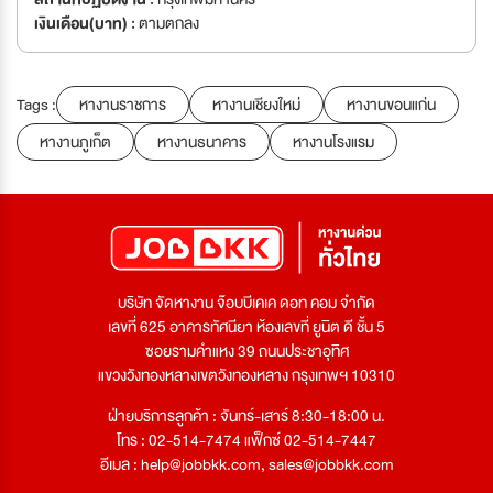
เงินเดือน(บาท) :
ตามตกลง
Tags :
หางานราชการ
หางานเชียงใหม่
หางานขอนแก่น
หางานภูเก็ต
หางานธนาคาร
หางานโรงแรม
บริษัท จัดหางาน จ๊อบบีเคเค ดอท คอม จำกัด
เลขที่ 625 อาคารทัศนียา ห้องเลขที่ ยูนิต ดี ชั้น 5
ซอยรามคำแหง 39 ถนนประชาอุทิศ
แขวงวังทองหลางเขตวังทองหลาง กรุงเทพฯ 10310
ฝ่ายบริการลูกค้า : จันทร์-เสาร์ 8:30-18:00 น.
โทร : 02-514-7474 แฟ็กซ์ 02-514-7447
อีเมล :
help@jobbkk.com
,
sales@jobbkk.com