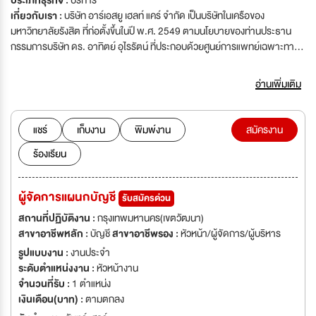
ประเภทธุรกิจ :
บริการ
เกี่ยวกับเรา :
บริษัท อาร์เอสยู เฮลท์ แคร์ จำกัด เป็นบริษัทในเครือของ
มหาวิทยาลัยรังสิต ที่ก่อตั้งขึ้นในปี พ.ศ. 2549 ตามนโยบายของท่านประธาน
กรรมการบริษัท ดร. อาทิตย์ อุไรรัตน์ ที่ประกอบด้วยศูนย์การแพทย์เฉพาะทาง
7 ศูนย์ คือ อาร์ เอส ยู เมดิคอลเซ็นเตอร์ ศูนย์จักษุแพทย์ ศูนย์ชีวาสุข ศูนย์
สุขภาพเพศ อาร์ เอส ยู และศูนย์สายตา อาร์ เอส ยู ศูนย์ทันตกรรม อาร์ เอส ยู
อ่านเพิ่มเติม
และ อาร์ เอส ยู ภิณ์มธารา เอสเตติก้า อาร์เอสยู เฮลท์ แคร์ เป็นศูนย์การแพทย์ที่
มีความเชี่ยวชาญเฉพาะทาง โดยมีมาตรฐานการให้บริการเช่นเดียวกับแผนกผู้
ป่วยนอกของโรงพยาบาลชั้นนำในประเทศไทย ที่เพรียบพร้อมไปด้วยอุปกรณ์
แชร์
เก็บงาน
พิมพ์งาน
สมัครงาน
และเครื่องมือแพทย์ที่ทันสมัย รวมไปถึงบุคลากรทางการแพทย์ที่มีความ
ร้องเรียน
เชี่ยวชาญเฉพาะด้าน ที่พร้อมให้การบริการการรักษาและให้คำแนะนำเพื่อการ
ดูแลรักษาสุขภาพ นอกจากนี้ อาร์ เอส ยู เฮลท์ แคร์ ยังมีสถานที่ตั้งอยู่ใจกลาง
เมืองที่สะดวกต่อการเดินทางใกล้กับสถานีรถไฟฟ้า บีทีเอส สถานีพร้อมพงษ์ และ
ผู้จัดการแผนกบัญชี
รับสมัครด่วน
รถไฟฟ้าใต้ดิน เอ็มอาร์ที สถานีสุขุมวิท นอกเหนือจากการให้บริการทางการ
แพทย์ที่มีคุณภาพ อาร์ เอส ยู เฮลท์ แคร์ ยังมุ่งหวังที่จะสร้างความพึงพอใจอย่าง
สถานที่ปฏิบัติงาน :
กรุงเทพมหานคร(เขตวัฒนา)
สูงสุดให้กับผู้ใช้บริการทุกๆ ท่าน โดยให้ความใส่ใจกับกับการดูแลและรักษา
สาขาอาชีพหลัก :
บัญชี
สาขาอาชีพรอง :
หัวหน้า/ผู้จัดการ/ผู้บริหาร
สุขภาพแบบใกล้ชิดเป็นรายบุคคล เพื่อตอบสนองทุกๆ ความต้องการของผู้มาใช้
รูปแบบงาน :
งานประจำ
บริการอย่างครบวงจร ยิ่งไปกว่านั้น บริษัทฯ ยังให้ความสำคัญกับการแนะนำ
ระดับตำแหน่งงาน :
หัวหน้างาน
แนวคิดใหม่ในการรักษาสุขภาพแบบบูรณาการ ด้วยการหาแนวทางการป้องกัน
จำนวนที่รับ :
1 ตำแหน่ง
และวางแผนการดำเนินชีวิตก่อนจะเกิดโรคจนนำไปสู่การใช้ชีวิตที่มีสุขภาพดี
เงินเดือน(บาท) :
ตามตกลง
อย่างเต็มคุณค่า เพื่อเป็นการสร้างมูลค่าเพิ่มให้กับผู้ที่มาใช้บริการทุกๆ ท่าน อาร์