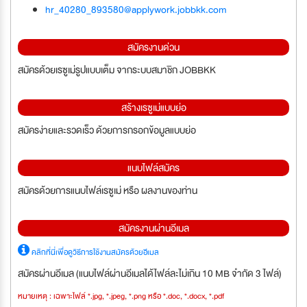
hr_40280_893580@applywork.jobbkk.com
สมัครงานด่วน
สมัครด้วยเรซูเม่รูปแบบเต็ม จากระบบสมาชิก JOBBKK
สร้างเรซูเม่แบบย่อ
สมัครง่ายและรวดเร็ว ด้วยการกรอกข้อมูลแบบย่อ
แนบไฟล์สมัคร
สมัครด้วยการแนบไฟล์เรซูเม่ หรือ ผลงานของท่าน
สมัครงานผ่านอีเมล
คลิกที่นี่เพื่อดูวิธีการใช้งานสมัครด้วยอีเมล
สมัครผ่านอีเมล (แนบไฟล์ผ่านอีเมลได้ไฟล์ละไม่เกิน 10 MB จำกัด 3 ไฟล์)
หมายเหตุ : เฉพาะไฟล์ *.jpg, *.jpeg, *.png หรือ *.doc, *.docx, *.pdf