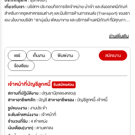
ประเภทธุรกิจ :
ธุรกิจอื่นๆ
เกี่ยวกับเรา :
บริษัทฯ ประกอบกิจการจัดจำหน่าย นำเข้า และส่งออกเคมีภัณฑ์
สำหรับภาคอุตสาหกรรมต่างๆ และมีบริการด้านการขนส่ง (Transport) ของเรา
เอง นโยบายบริษัท "เรามุ่งมั่น พัฒนาขาย และบริการด้านเคมีภัณฑ์ ที่มีคุณภาพ
และบริการจัดส่งรวดเร็ว ทันเวลา เพื่อสร้างความพึงพอใจสูงสุดแก่ลูกค้า"
อ่านเพิ่มเติม
แชร์
เก็บงาน
พิมพ์งาน
สมัครงาน
ร้องเรียน
เจ้าหน้าที่บัญชีลูกหนี้
รับสมัครด่วน
สถานที่ปฏิบัติงาน :
ปทุมธานี(คลองหลวง)
สาขาอาชีพหลัก :
บัญชี
สาขาอาชีพรอง :
บัญชีลูกหนี้-เจ้าหนี้
รูปแบบงาน :
งานประจำ
ระดับตำแหน่งงาน :
เจ้าหน้าที่
จำนวนที่รับ :
4 ตำแหน่ง
เงินเดือน(บาท) :
ตามตกลง