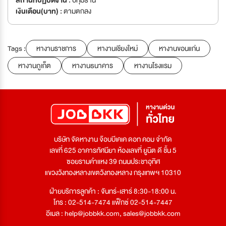
สถานที่ปฏิบัติงาน :
ปทุมธานี
เงินเดือน(บาท) :
ตามตกลง
Tags :
หางานราชการ
หางานเชียงใหม่
หางานขอนแก่น
หางานภูเก็ต
หางานธนาคาร
หางานโรงแรม
บริษัท จัดหางาน จ๊อบบีเคเค ดอท คอม จำกัด
เลขที่ 625 อาคารทัศนียา ห้องเลขที่ ยูนิต ดี ชั้น 5
ซอยรามคำแหง 39 ถนนประชาอุทิศ
แขวงวังทองหลางเขตวังทองหลาง กรุงเทพฯ 10310
ฝ่ายบริการลูกค้า : จันทร์-เสาร์ 8:30-18:00 น.
โทร : 02-514-7474 แฟ็กซ์ 02-514-7447
อีเมล :
help@jobbkk.com
,
sales@jobbkk.com