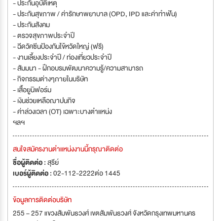
- ประกันอุบัติเหตุ
- ประกันสุขภาพ / ค่ารักษาพยาบาล (OPD, IPD และค่าทำฟัน)
- ประกันสังคม
- ตรวจสุขภาพประจำปี
- ฉีดวัคซีนป้องกันไข้หวัดใหญ่ (ฟรี)
- งานเลี้ยงประจำปี / ท่องเที่ยวประจำปี
- สัมมนา - ฝึกอบรมพัฒนาความรู้/ความสามารถ
- กิจกรรมต่างๆภายในบริษัท
- เสื้อยูนิฟอร์ม
- เงินช่วยเหลือฌาปนกิจ
- ค่าล่วงเวลา (OT) เฉพาะบางตำแหน่ง
ฯลฯ
สนใจสมัครงานตำแหน่งงานนี้กรุณาติดต่อ
ชื่อผู้ติดต่อ :
สุรีย์
เบอร์ผู้ติดต่อ :
02-112-2222ต่อ 1445
ข้อมูลการติดต่อบริษัท
255 – 257 แขวงสัมพันธวงศ์ เขตสัมพันธวงศ์ จังหวัดกรุงเทพมหานคร