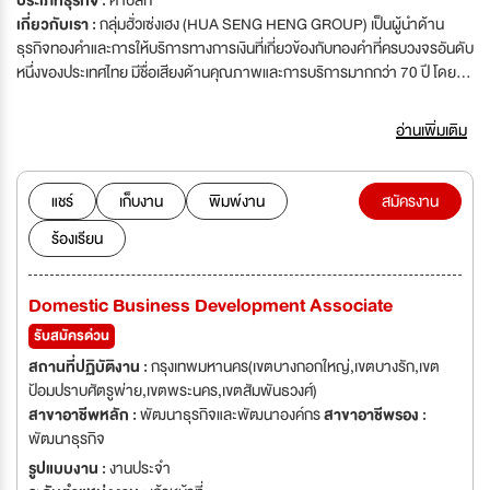
ประเภทธุรกิจ :
ค้าปลีก
เกี่ยวกับเรา :
กลุ่มฮั่วเซ่งเฮง (HUA SENG HENG GROUP) เป็นผู้นำด้าน
ธุรกิจทองคำและการให้บริการทางการเงินที่เกี่ยวข้องกับทองคำที่ครบวงจรอันดับ
หนึ่งของประเทศไทย มีชื่อเสียงด้านคุณภาพและการบริการมากกว่า 70 ปี โดยนำ
เข้า-ส่งออก ทองคำแท่ง LBMA 99.99%, ผลิตและจำหน่ายทองคำแท่ง 96.5%,
ทองคำรูปพรรณ, ให้บริการสัญญาซื้อ-ขายล่วงหน้าทองคำ (Gold Futures)
อ่านเพิ่มเติม
และโครงการออมทอง ด้วยระบบการทำงานที่ทันสมัย สามารถสร้างความพึง
พอใจสูงสุดแก่ลูกค้า โดยเน้นการทำงานที่โปร่งใสและตรวจสอบได้ตามมาตรฐาน
สากล เพื่อสนองต่อความต้องการของลูกค้าที่ส่งผลให้ขยายฐานเจริญเติบโต
แชร์
เก็บงาน
พิมพ์งาน
สมัครงาน
ก้าวหน้าอย่างมั่นคง ทั้งนี้บริษัทฯ ให้ความสำคัญกับการบริหารทรัพยากรบุคคล
ร้องเรียน
มาตั้งแต่เริ่มก่อตั้งจวบจนวันนี้ บริษัทฯต้องการทรัพยากรบุคคลที่มีความมุ่งมั่น
รักความก้าวหน้า มาร่วมเป็นส่วนหนึ่งของความสำเร็จก้าวต่อไป
Domestic Business Development Associate
รับสมัครด่วน
สถานที่ปฏิบัติงาน :
กรุงเทพมหานคร(เขตบางกอกใหญ่,เขตบางรัก,เขต
ป้อมปราบศัตรูพ่าย,เขตพระนคร,เขตสัมพันธวงศ์)
สาขาอาชีพหลัก :
พัฒนาธุรกิจและพัฒนาองค์กร
สาขาอาชีพรอง :
พัฒนาธุรกิจ
รูปแบบงาน :
งานประจำ