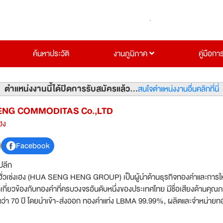
ค้นหาประวัติ
งานภูมิภาค
คู่มือกา
ตำแหน่งงานนี้ได้ปิดการรับสมัครแล้ว...
สนใจตำแหน่งงานอื่นคลิกที่นี่
ENG COMMODITAS Co.,LTD
ฮง
Facebook
ปลีก
มฮั่วเซ่งเฮง (HUA SENG HENG GROUP) เป็นผู้นำด้านธุรกิจทองคำและการให
่เกี่ยวข้องกับทองคำที่ครบวงจรอันดับหนึ่งของประเทศไทย มีชื่อเสียงด้านคุณ
ว่า 70 ปี โดยนำเข้า-ส่งออก ทองคำแท่ง LBMA 99.99%, ผลิตและจำหน่ายท
ำรูปพรรณ, ให้บริการสัญญาซื้อ-ขายล่วงหน้าทองคำ (Gold Futures) และโค