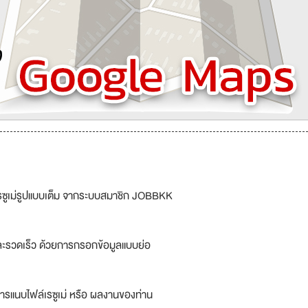
รซูเม่รูปแบบเต็ม จากระบบสมาชิก JOBBKK
ละรวดเร็ว ด้วยการกรอกข้อมูลแบบย่อ
ารแนบไฟล์เรซูเม่ หรือ ผลงานของท่าน