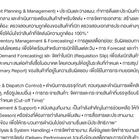
t Planning & Management) • ประเมินและวางแผน: ทำการดึงและประเมินคำส
งกลาง และดำเนินการเตรียมสินค้าสำหรับจัดส่ง • การจัดการเอกสาร: สร้างแล
ต้อง: ตรวจสอบความถูกต้องของสินค้าที่เบิก ตรวจสอบเอกสารประกอบต่างๆใ
อให้มั่นใจว่าสินค้าที่จัดส่งมีความถูกต้อง 100%"
nventory Management & Forecasting) • การดูแลสต็อกย่อย: รับผิดชอบก
ส่งโดยตรง เพื่อให้พร้อมสำหรับการเบิกใช้ในแต่ละวัน • การ Forecast และทำ
mand Forecasting) และ จัดทำใบเบิก (Requisition Slip) เพื่อส่งเบิกสินค้
เหมาะสมต่อคำสั่งซื้อในอนาคต โดยควบคุมให้อยู่ในระดับที่กำหนด • การสรุป
mary Report) ของสินค้าที่อยู่ในความรับผิดชอบ เพื่อใช้ในการกระทบยอดบัญ
 & Dispatch Control) • ดำเนินการบรรจุภัณฑ์: ควบคุมและดำเนินการแพ็คสิ
หรือรูปแบบอื่น) • การกระจายสินค้า: จัดการและกระจายสินค้าที่บรรจุเรียบร
ที่กำหนด (Cut-off Time)"
ment & Support) • สนับสนุนทีมงาน: เป็นกำลังสำคัญในการช่วยเหลือ ให้ก
ak Season) หรือช่วงที่ต้องการกำลังคนเพิ่มเติม • การสื่อสารและประสานงาน:
ข้อง เพื่อให้กระบวนการดำเนินไปอย่างราบรื่นและมีประสิทธิภาพ"
alysis & System Handling) • การจัดทำรายงาน: ดึงข้อมูลและจัดทำรายงานส
าพการจัดส่ง (Delivery Performance) รวมถึงข้อมูลสต็อกและการเบิกสินค้า