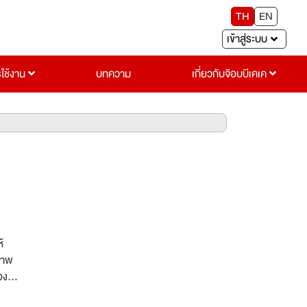
TH
EN
เข้าสู่ระบบ
รใช้งาน
บทความ
เกี่ยวกับจ๊อบบีเคเค
้
ภาพ
องคำ
รงการ