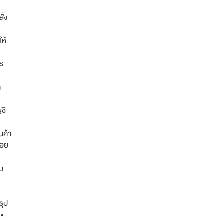
ั่ง
ะ
ห้
าร
า
ชี
นค้า
้อย
ับ
รุป
 •