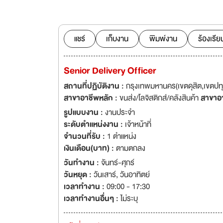
ออมทอง ด้วยระบบกา
ที่โปร่งใสและตรวจ
เจริญเติบโต ก้าวหน้าอย่างมั่นคง ทั้งนี้บริษัทฯ ให้ความสำคัญ
ก่อตั้งจวบจนวันนี้
แชร์
เก็บงาน
พิมพ์งาน
ร้องเรีย
หนึ่งของความสำเร็จ
Senior Delivery Officer
สถานที่ปฏิบัติงาน :
กรุงเทพมหานคร(เขตดุสิต,เขตปทุ
สาขาอาชีพหลัก :
ขนส่ง/โลจิสติกส์/คลังสินค้า
สาขาอ
รูปแบบงาน :
งานประจำ
ระดับตำแหน่งงาน :
เจ้าหน้าที่
จำนวนที่รับ :
1 ตำแหน่ง
เงินเดือน(บาท) :
ตามตกลง
วันทำงาน :
จันทร์-ศุกร์
วันหยุด :
วันเสาร์
,
วันอาทิตย์
เวลาทำงาน :
09:00 - 17:30
เวลาทำงานอื่นๆ :
ไม่ระบุ