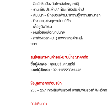
- ฉีดวัคซีนป้องกันไข้หวัดใหญ่ (ฟรี)
- งานเลี้ยงประจำปี / ท่องเที่ยวประจำปี
- สัมมนา - ฝึกอบรมพัฒนาความรู้/ความสามารถ
- กิจกรรมต่างๆภายในบริษัท
- เสื้อยูนิฟอร์ม
- เงินช่วยเหลือฌาปนกิจ
- ค่าล่วงเวลา (OT) เฉพาะบางตำแหน่ง
ฯลฯ
สนใจสมัครงานตำแหน่งงานนี้กรุณาติดต่อ
ชื่อผู้ติดต่อ :
คุณมยุรี ,คุณสุรีย์
เบอร์ผู้ติดต่อ :
02-1122233#1445
ข้อมูลการติดต่อบริษัท
255 – 257 แขวงสัมพันธวงศ์ เขตสัมพันธวงศ์ จังหว
การเดินทาง