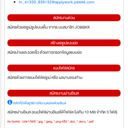
hr_41330_839132@applywork.jobbkk.com
สมัครงานด่วน
สมัครด้วยเรซูเม่รูปแบบเต็ม จากระบบสมาชิก JOBBKK
สร้างเรซูเม่แบบย่อ
สมัครง่ายและรวดเร็ว ด้วยการกรอกข้อมูลแบบย่อ
แนบไฟล์สมัคร
สมัครด้วยการแนบไฟล์เรซูเม่ หรือ ผลงานของท่าน
สมัครงานผ่านอีเมล
คลิกที่นี่เพื่อดูวิธีการใช้งานสมัครด้วยอีเมล
สมัครผ่านอีเมล (แนบไฟล์ผ่านอีเมลได้ไฟล์ละไม่เกิน 10 MB จำกัด 3 ไฟล์)
หมายเหตุ : เฉพาะไฟล์ *.jpg, *.jpeg, *.png หรือ *.doc, *.docx, *.pdf