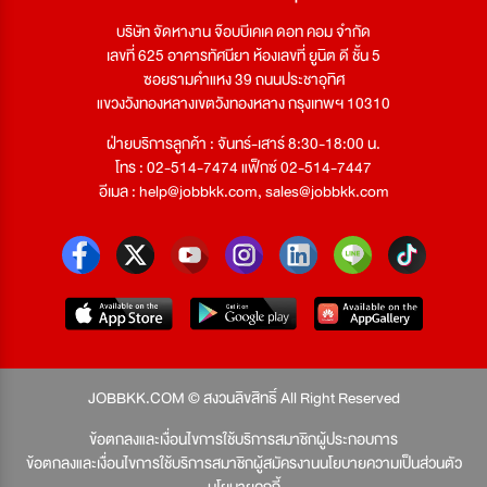
บริษัท จัดหางาน จ๊อบบีเคเค ดอท คอม จำกัด
เลขที่ 625 อาคารทัศนียา ห้องเลขที่ ยูนิต ดี ชั้น 5
ซอยรามคำแหง 39 ถนนประชาอุทิศ
แขวงวังทองหลางเขตวังทองหลาง กรุงเทพฯ 10310
ฝ่ายบริการลูกค้า : จันทร์-เสาร์ 8:30-18:00 น.
โทร : 02-514-7474 แฟ็กซ์ 02-514-7447
อีเมล :
help@jobbkk.com
,
sales@jobbkk.com
JOBBKK.COM © สงวนลิขสิทธิ์ All Right Reserved
ข้อตกลงและเงื่อนไขการใช้บริการสมาชิกผู้ประกอบการ
ข้อตกลงและเงื่อนไขการใช้บริการสมาชิกผู้สมัครงาน
นโยบายความเป็นส่วนตัว
นโยบายคุกกี้