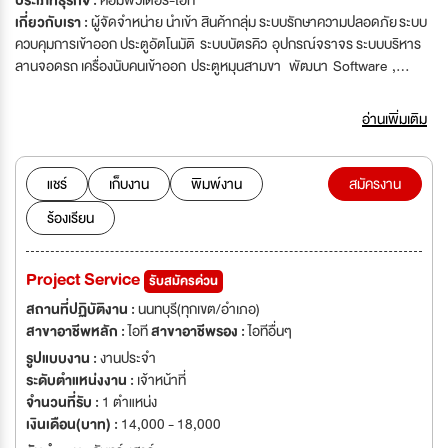
ประเภทธุรกิจ :
คอมพิวเตอร์-ไอที
เกี่ยวกับเรา :
ผู้จัดจำหน่าย นำเข้า สินค้ากลุ่ม ระบบรักษาความปลอดภัย ระบบ
ควบคุมการเข้าออก ประตูอัตโนมัติ ระบบบัตรคิว อุปกรณ์จราจร ระบบบริหาร
ลานจอดรถ เครื่องนับคนเข้าออก ประตูหมุนสามขา พัฒนา Software ,
Hardware สำหรับงาน Project
อ่านเพิ่มเติม
แชร์
เก็บงาน
พิมพ์งาน
สมัครงาน
ร้องเรียน
Project Service
รับสมัครด่วน
สถานที่ปฏิบัติงาน :
นนทบุรี(ทุกเขต/อำเภอ)
สาขาอาชีพหลัก :
ไอที
สาขาอาชีพรอง :
ไอทีอื่นๆ
รูปแบบงาน :
งานประจำ
ระดับตำแหน่งงาน :
เจ้าหน้าที่
จำนวนที่รับ :
1 ตำแหน่ง
เงินเดือน(บาท) :
14,000 - 18,000