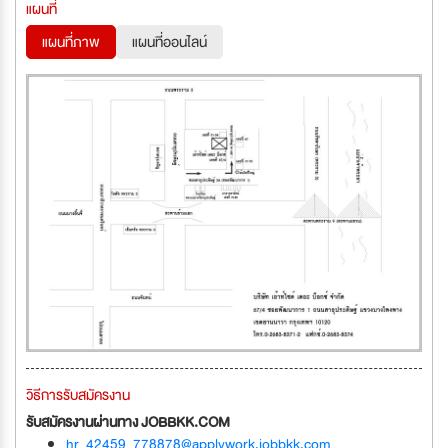
แผนที่
แผนที่ภาพ
แผนที่ออนไลน์
วิธีการรับสมัครงาน
รับสมัครงานผ่านทาง JOBBKK.COM
hr_42459_778878@applywork.jobbkk.com