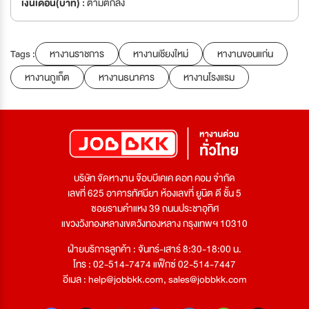
เงินเดือน(บาท) :
ตามตกลง
Tags :
หางานราชการ
หางานเชียงใหม่
หางานขอนแก่น
หางานภูเก็ต
หางานธนาคาร
หางานโรงแรม
บริษัท จัดหางาน จ๊อบบีเคเค ดอท คอม จำกัด
เลขที่ 625 อาคารทัศนียา ห้องเลขที่ ยูนิต ดี ชั้น 5
ซอยรามคำแหง 39 ถนนประชาอุทิศ
แขวงวังทองหลางเขตวังทองหลาง กรุงเทพฯ 10310
ฝ่ายบริการลูกค้า : จันทร์-เสาร์ 8:30-18:00 น.
โทร : 02-514-7474 แฟ็กซ์ 02-514-7447
อีเมล :
help@jobbkk.com
,
sales@jobbkk.com