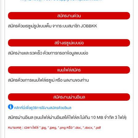
สมัครงานด่วน
สมัครด้วยเรซูเม่รูปแบบเต็ม จากระบบสมาชิก JOBBKK
สร้างเรซูเม่แบบย่อ
สมัครง่ายและรวดเร็ว ด้วยการกรอกข้อมูลแบบย่อ
แนบไฟล์สมัคร
สมัครด้วยการแนบไฟล์เรซูเม่ หรือ ผลงานของท่าน
สมัครงานผ่านอีเมล
คลิกที่นี่เพื่อดูวิธีการใช้งานสมัครด้วยอีเมล
สมัครผ่านอีเมล (แนบไฟล์ผ่านอีเมลได้ไฟล์ละไม่เกิน 10 MB จำกัด 3 ไฟล์)
หมายเหตุ : เฉพาะไฟล์ *.jpg, *.jpeg, *.png หรือ *.doc, *.docx, *.pdf