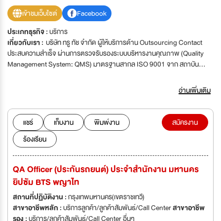
เข้าชมเว็บไซต์
Facebook
ประเภทธุรกิจ :
บริการ
เกี่ยวกับเรา :
บริษัท ทรู ทัช จำกัด ผู้ให้บริการด้าน Outsourcing Contact
ประสบความสำเร็จ ผ่านการตรวจรับรองระบบบริหารงานคุณภาพ (Quality
Management System: QMS) มาตรฐานสากล ISO 9001 จาก สถาบัน
มาตรฐานอังกฤษ BSI Thailand ซึ่งตลอดระยะเวลาที่ผ่านมา บริษัทได้มีการ
ปรับเปลี่ยนแผนการทำงานให้สอดคล้องตามมาตรฐานนี้ และจะมีการตรวจ
อ่านเพิ่มเติม
ติดตามเป็นระยะเพื่อให้มาตรฐานการดำเนินงานภายในองค์กรเป็นไปตามเกณฑ์
ที่ตั้งไว้ โดยเน้นพิจารณาให้เป็นบริบทองค์กรอีกด้วย จากความสำเร็จในครั้งนี้
ทรู ทัช มุ่งมั่นที่จะพัฒนากระบวนการทำงานด้าน Contact Center ให้มี
แชร์
เก็บงาน
พิมพ์งาน
สมัครงาน
ประสิทธิภาพตามมาตรฐานระดับสากลอย่างต่อเนื่อง และส่งมอบบริการและ
ร้องเรียน
ประสบการณ์ที่ดีให้แก่ลูกค้าของเราต่อไป
QA Officer (ประกันรถยนต์) ประจำสำนักงาน มหานคร
ยิปซัม BTS พญาไท
สถานที่ปฏิบัติงาน :
กรุงเทพมหานคร(เขตราชเทวี)
สาขาอาชีพหลัก :
บริการลูกค้า/ลูกค้าสัมพันธ์/Call Center
สาขาอาชีพ
รอง :
บริการ/ลูกค้าสัมพันธ์/Call Center อื่นๆ