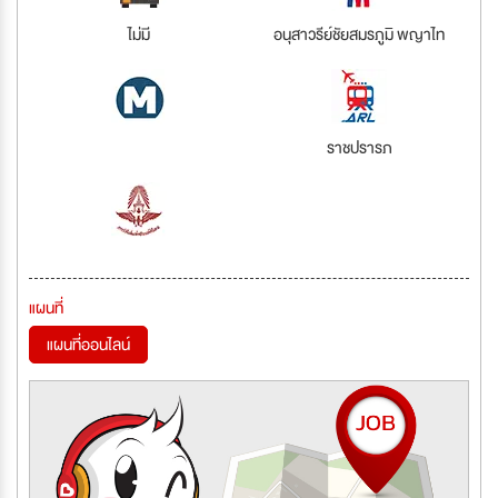
ไม่มี
อนุสาวรีย์ชัยสมรภูมิ พญาไท
ราชปรารภ
แผนที่
แผนที่ออนไลน์