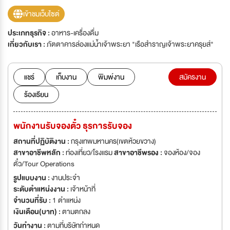
เข้าชมเว็บไซต์
ประเภทธุรกิจ :
อาหาร-เครื่องดื่ม
เกี่ยวกับเรา :
ภัตตาคารล่องแม่น้ำเจ้าพระยา "เรือสำราญเจ้าพระยาครุยส์"
แชร์
เก็บงาน
พิมพ์งาน
สมัครงาน
ร้องเรียน
พนักงานรับจองตั๋ว ธุรการรับจอง
สถานที่ปฏิบัติงาน :
กรุงเทพมหานคร(เขตห้วยขวาง)
สาขาอาชีพหลัก :
ท่องเที่ยว/โรงเเรม
สาขาอาชีพรอง :
จองห้อง/จอง
ตั๋ว/Tour Operations
รูปแบบงาน :
งานประจำ
ระดับตำแหน่งงาน :
เจ้าหน้าที่
จำนวนที่รับ :
1 ตำแหน่ง
เงินเดือน(บาท) :
ตามตกลง
วันทำงาน :
ตามที่บริษัทกำหนด