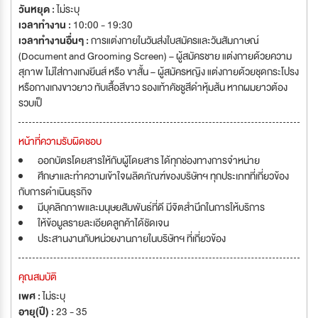
วันหยุด :
ไม่ระบุ
เวลาทำงาน :
10:00 - 19:30
เวลาทำงานอื่นๆ :
การแต่งกายในวันส่งใบสมัครและวันสัมภาษณ์
(Document and Grooming Screen) – ผู้สมัครชาย แต่งกายด้วยความ
สุภาพ ไม่ใส่กางเกงยีนส์ หรือ ขาสั้น – ผู้สมัครหญิง แต่งกายด้วยชุดกระโปรง
หรือกางเกงขาวยาว ทับเสื้อสีขาว รองเท้าคัชชูสีดำหุ้มส้น หากผมยาวต้อง
รวบเป็
หน้าที่ความรับผิดชอบ
ออกบัตรโดยสารให้กับผู้โดยสาร ได้ทุกช่องทางการจำหน่าย
ศึกษาและทำความเข้าใจผลิตภัณฑ์ของบริษัทฯ ทุกประเภทที่เกี่ยวข้อง
กับการดำเนินธุรกิจ
มีบุคลิกภาพและมนุษยสัมพันธ์ที่ดี มีจิตสำนึกในการให้บริการ
ให้ข้อมูลรายละเอียดลูกค้าได้ชัดเจน
ประสานงานกับหน่วยงานภายในบริษัทฯ ที่เกี่ยวข้อง
คุณสมบัติ
เพศ :
ไม่ระบุ
อายุ(ปี) :
23 - 35