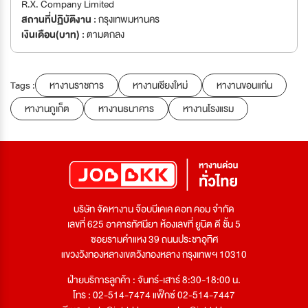
R.X. Company Limited
สถานที่ปฏิบัติงาน :
กรุงเทพมหานคร
เงินเดือน(บาท) :
ตามตกลง
Tags :
หางานราชการ
หางานเชียงใหม่
หางานขอนแก่น
หางานภูเก็ต
หางานธนาคาร
หางานโรงแรม
บริษัท จัดหางาน จ๊อบบีเคเค ดอท คอม จำกัด
เลขที่ 625 อาคารทัศนียา ห้องเลขที่ ยูนิต ดี ชั้น 5
ซอยรามคำแหง 39 ถนนประชาอุทิศ
แขวงวังทองหลางเขตวังทองหลาง กรุงเทพฯ 10310
ฝ่ายบริการลูกค้า : จันทร์-เสาร์ 8:30-18:00 น.
โทร : 02-514-7474 แฟ็กซ์ 02-514-7447