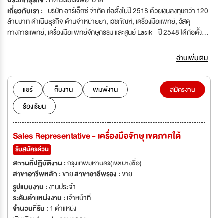
ประเภทธุรกิจ :
กิจกรรมโรงพยาบาล
เกี่ยวกับเรา :
บริษัท อาร์เอ็กซ์ จำกัด ก่อตั้งในปี 2518 ด้วยเงินลงทุนกว่า 120
ล้านบาท ดำเนินธุรกิจ ด้านจำหน่ายยา, เวชภัณฑ์, เครื่องมือแพทย์, วัสดุ
ทางการแพทย์, เครื่องมือแพทย์จักษุกรรม และศูนย์ Lasik ปี 2548 ได้ก่อตั้ง
บริษัท อาร์เอ็กซ์แมนูแฟคเจอริ่ง จำกัด ดำเนินการผลิตยาแผนปัจจุบัน ปี
2554 ได้จัดตั้ง ศูนย์บริการ Lasik และปัจจุบันมีทั้งหมด 6 ศูนย์ ได้แก่
อ่านเพิ่มเติม
1. ศูนย์บริการ Lasik โรงพยาบาลยันฮี 2. ศูนย์บริการ
Lasik โรงพยาบาลพระรามเก้า 3. ศูนย์บริการ Lasik โรง
พยาบาลไทยนครินทร์ 4. ศูนย์บริการ Lasik โรงพยาบาล
แชร์
เก็บงาน
พิมพ์งาน
สมัครงาน
ลาดพร้าว 5. ศูนย์บริการ Lasik โรงพยาบาลสมิติเวช ไชน่าทาวน์ 6.
ร้องเรียน
ศูนย์บริการ Lasik โรงพยาบาลธรรมศาสตร์เฉลิมพระเกียรติ ปี 2562 เปิด
ศูนย์ประกอบรถพยาบาล "Rexcuer"
Sales Representative - เครื่องมือจักษุ เขตภาคใต้
รับสมัครด่วน
สถานที่ปฏิบัติงาน :
กรุงเทพมหานคร(เขตบางซื่อ)
สาขาอาชีพหลัก :
ขาย
สาขาอาชีพรอง :
ขาย
รูปแบบงาน :
งานประจำ
ระดับตำแหน่งงาน :
เจ้าหน้าที่
จำนวนที่รับ :
1 ตำแหน่ง