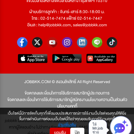
แขวงวังทองหลางเขตวังทองหลาง กรุงเทพฯ 10310
ฝ่ายบริการลูกค้า : จันทร์-เสาร์ 8:30-18:00 น.
โทร : 02-514-7474 แฟ็กซ์ 02-514-7447
อีเมล :
help@jobbkk.com
,
sales@jobbkk.com
JOBBKK.COM © สงวนลิขสิทธิ์ All Right Reserved
ข้อตกลงและเงื่อนไขการใช้บริการสมาชิกผู้ประกอบการ
ข้อตกลงและเงื่อนไขการใช้บริการสมาชิกผู้สมัครงาน
นโยบายความเป็นส่วนตัว
นโยบายคุกกี้
เว็บไซต์นี้มีการจัดเก็บคุกกี้เพื่อมอบประสบการณ์การใช้งานเว็บไซต์ของคุณให้ดียิ่ง
ขึ้นการดำเนินการต่อบนเว็บไซต์นี้ถือว่าคุณยอมรับการใช้งานคุกกี้
jobbkk มีเพียงเว็บเดียวเท่านั้น ไม่มีเว็บเครือข่าย โปรดอย่าหลงเชื่อผู้แอบอ้าง และ
อ่านเพิ่มเติม
หากผู้ใดแอบอ้าง ไม่ว่าทาง Email, โทรศัพท์, SMS หรือทางใดก็ตาม จะถูก
ยอมรับ
ปิด
ดำเนินคดีตามที่กฎหมายบัญญัติไว้สูงสุด