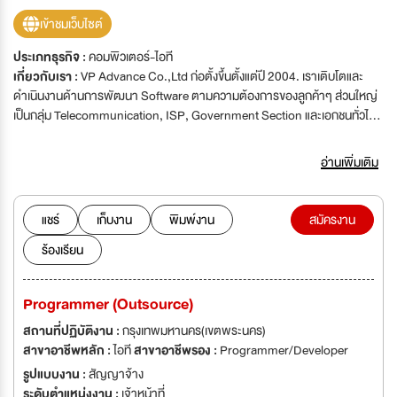
เข้าชมเว็บไซต์
ประเภทธุรกิจ :
คอมพิวเตอร์-ไอที
เกี่ยวกับเรา :
VP Advance Co.,Ltd ก่อตั้งขึ้นตั้งแต่ปี 2004. เราเติบโตและ
ดำเนินงานด้านการพัฒนา Software ตามความต้องการของลูกค้าๆ ส่วนใหญ่
เป็นกลุ่ม Telecommunication, ISP, Government Section และเอกชนทั่วไป.
การทำงานของเราพัฒนาระบบตามความต้องการของลูกค้า ภายใต้การ
วิเคราะห์ปัญหาและแก้ไขได้ตรงจุด ซึ่งลูกค้าได้สิ่งที่ต้องการและพึงพอใจใน
อ่านเพิ่มเติม
บริการของเรา. นอกเหนือจากการพัฒนา Software ตามความต้องการแล้ว เรา
ยังพัฒนา product เป็นเพื่อตอบสนองลูกค้ากลุ่มคนทั่วไป ซึ่งการพัฒนา
product นั้นคำนึงถึงเทคโนโลยีปัจจุบันให้สอดคล้องกับพฤติกรรมเราๆ ณ ตอน
แชร์
เก็บงาน
พิมพ์งาน
สมัครงาน
นี้ เคยมีคนบอกว่าการสอบมาตรฐานการพัฒนา software ระดับโลกอย่าง
ร้องเรียน
cmmi ต้องเป็นบริษัทขนาดกลางหรือขนาดใหญ่เท่านั้น เพราะต้องเสียเวลาทำ
มากและค่าใช้จ่ายในการทำเป็นตัวเลขที่สูงมาก หลายคนจึงมักจะทำหน้าสงสัย
หรือแปลกใจเมื่อเราบอกว่า บริษัท วีพี แอดวานซ์ ได้เข้าร่วมโครงการเพื่อประเมิน
Programmer (Outsource)
มาตรฐาน...แต่ในที่สุด วันนี้เราคือบริษัทขนาดเล็กรายแรกของประเทศไทยที่
ได้การรับรองการประเมินมาตรฐาน cmmi ด้านการพัฒนาและการให้บริการ
สถานที่ปฏิบัติงาน :
กรุงเทพมหานคร(เขตพระนคร)
ระดับ 3 พร้อมกันจาก CMMI® Institute, USA อย่างเป็นทางการ นับเป็นอีก
สาขาอาชีพหลัก :
ไอที
สาขาอาชีพรอง :
Programmer/Developer
ก้าวของความสำเร็จและความภาคภูมิใจของเรา ที่ได้เป็นส่วนหนึ่งในการเสริม
รูปแบบงาน :
สัญญาจ้าง
สร้างมาตรฐานใหม่ให้วงการซอฟแวร์ไทยทัดเทียมกับประเทศอื่นๆทั่วโลก
ระดับตำแหน่งงาน :
เจ้าหน้าที่