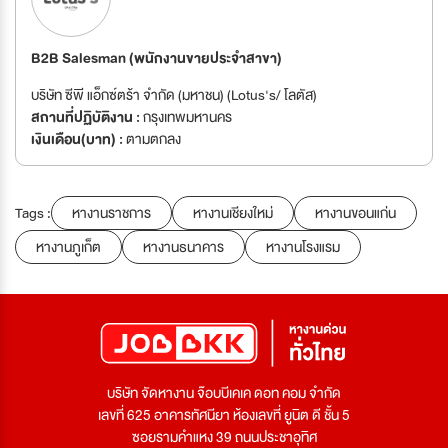
B2B Salesman (พนักงานขายประจำสาขา)
บริษัท ซีพี แอ็กซ์ตร้า จำกัด (มหาชน) (Lotus's/ โลตัส)
สถานที่ปฏิบัติงาน :
กรุงเทพมหานคร
เงินเดือน(บาท) :
ตามตกลง
Tags :
หางานราชการ
หางานเชียงใหม่
หางานขอนแก่น
หางานภูเก็ต
หางานธนาคาร
หางานโรงแรม
บริษัท จัดหางาน จ๊อบบีเคเค ดอท คอม จำกัด
เลขที่ 625 อาคารทัศนียา ห้องเลขที่ ยูนิต ดี ชั้น 5
ซอยรามคำแหง 39 ถนนประชาอุทิศ