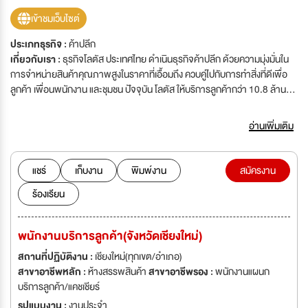
เข้าชมเว็บไซต์
ประเภทธุรกิจ :
ค้าปลีก
เกี่ยวกับเรา :
ธุรกิจโลตัส ประเทศไทย ดำเนินธุรกิจค้าปลีก ด้วยความมุ่งมั่นใน
การจำหน่ายสินค้าคุณภาพสูงในราคาที่เอื้อมถึง ควบคู่ไปกับการทำสิ่งที่ดีเพื่อ
ลูกค้า เพื่อนพนักงาน และชุมชน ปัจจุบัน โลตัส ให้บริการลูกค้ากว่า 10.8 ล้าน
ครั้งต่อสัปดาห์ผ่านทั้งช่องทาง omni-channel ทั้งในกว่า 2,000 สาขาทั่ว
ประเทศ และช่องทางออนไลน์ เพื่อตอบสนองไลฟ์สไตล์ที่แตกต่างกันของลูกค้า ส่ง
อ่านเพิ่มเติม
มอบความสะดวกสบาย และประสบการณ์การช้อปปิ้งแบบไร้รอยต่อ ไม่ว่าจะใช้
บริการที่ไหน เมื่อไหร่ ธุรกิจโลตัส ประเทศไทย อยู่ภายใต้เครือเจริญโภคภัณฑ์ ยึด
มั่นในปรัชญา 3 ประโยชน์สู่ความยั่งยืนของเครือฯ ที่มุ่งสร้างสรรค์ประโยชน์แก่
แชร์
เก็บงาน
พิมพ์งาน
สมัครงาน
ประเทศชาติ สังคม และเครือฯ ประกอบกับหลักการบริหารจัดการคุณภาพโดย
ร้องเรียน
รวม ภายใต้แนวทาง ซีพีสู่ความเป็นเลิศ (C.P. Excellence) เราให้ความสำคัญ
อย่างยิ่งกับการดำเนินธุรกิจอย่างยั่งยืน บนหลักธรรมาภิบาล ความโปร่งใส การ
ตรวจสอบได้และความรับผิดชอบ สอดคล้องกับกฎระเบียบ ข้อบังคับ มาตรฐาน
พนักงานบริการลูกค้า(จังหวัดเชียงใหม่)
ของประเทศ
สถานที่ปฏิบัติงาน :
เชียงใหม่(ทุกเขต/อำเภอ)
สาขาอาชีพหลัก :
ห้างสรรพสินค้า
สาขาอาชีพรอง :
พนักงานแผนก
บริการลูกค้า/แคชเชียร์
รูปแบบงาน :
งานประจำ