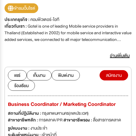
เข้าชมเว็บไซต์
ประเภทธุรกิจ :
คอมพิวเตอร์-ไอที
เกี่ยวกับเรา :
Gotel is one of leading Mobile service providers in
Thailand (Established in 2002) for mobile service and interactive value
added services, we connected to all major telecommunication
companies namely AIS, DTAC and Truemove-H. Since 2015, we
created an advertising platform based in CPA model, to provide high
อ่านเพิ่มเติม
quality users for our clients or advertisers. Since 2018, we founded
the GomoAds (Global mobile advertising platform). We developed the
existing advertising platform to be more commercial for both of
แชร์
เก็บงาน
พิมพ์งาน
สมัครงาน
Publishers and Advertisers by using high technology, high
ร้องเรียน
performance with global ad network and media buying team. We are
bases in CPA, CPL, CPI, CPS and CPC. Please visit our website at
http://www.gomoads.com
Business Coordinator / Marketing Coordinator
สถานที่ปฏิบัติงาน :
กรุงเทพมหานคร(เขตประเวศ)
สาขาอาชีพหลัก :
การตลาด/PR
สาขาอาชีพรอง :
สื่อสารการตลาด
รูปแบบงาน :
งานประจำ
ระดับตำแหน่งงาน :
เจ้าหน้าที่