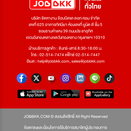
บริษัท จัดหางาน จ๊อบบีเคเค ดอท คอม จำกัด
เลขที่ 625 อาคารทัศนียา ห้องเลขที่ ยูนิต ดี ชั้น 5
ซอยรามคำแหง 39 ถนนประชาอุทิศ
แขวงวังทองหลางเขตวังทองหลาง กรุงเทพฯ 10310
ฝ่ายบริการลูกค้า : จันทร์-เสาร์ 8:30-18:00 น.
โทร : 02-514-7474 แฟ็กซ์ 02-514-7447
อีเมล :
help@jobbkk.com
,
sales@jobbkk.com
JOBBKK.COM © สงวนลิขสิทธิ์ All Right Reserved
ข้อตกลงและเงื่อนไขการใช้บริการสมาชิกผู้ประกอบการ