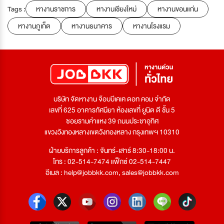
Tags :
หางานราชการ
หางานเชียงใหม่
หางานขอนแก่น
หางานภูเก็ต
หางานธนาคาร
หางานโรงแรม
บริษัท จัดหางาน จ๊อบบีเคเค ดอท คอม จำกัด
เลขที่ 625 อาคารทัศนียา ห้องเลขที่ ยูนิต ดี ชั้น 5
ซอยรามคำแหง 39 ถนนประชาอุทิศ
แขวงวังทองหลางเขตวังทองหลาง กรุงเทพฯ 10310
ฝ่ายบริการลูกค้า : จันทร์-เสาร์ 8:30-18:00 น.
โทร : 02-514-7474 แฟ็กซ์ 02-514-7447
อีเมล :
help@jobbkk.com
,
sales@jobbkk.com