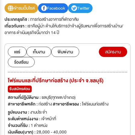
เข้าชมเว็บไซต์
Facebook
Twitter
ประเภทธุรกิจ :
การก่อสร้างอาคารที่พักอาศัย
เกี่ยวกับเรา :
เราคือผู้นำ ด้านให้บริการว่าจ้างผู้รับเหมาเพื่อการสร้างบ้าน/
อาคาร ดำเนินธุรกิจนี้มากว่า 14 ปี
แชร์
เก็บงาน
พิมพ์งาน
สมัครงาน
ร้องเรียน
โฟร์แมนและที่ปรึกษาก่อสร้าง (ประจำ จ.ชลบุรี)
รับสมัครด่วน
สถานที่ปฏิบัติงาน :
ชลบุรี(ทุกเขต/อำเภอ)
สาขาอาชีพหลัก :
ก่อสร้าง
สาขาอาชีพรอง :
โฟร์แมนก่อสร้าง
รูปแบบงาน :
งานประจำ
ระดับตำแหน่งงาน :
เจ้าหน้าที่
จำนวนที่รับ :
1 ตำแหน่ง
เงินเดือน(บาท) :
28,000 - 40,000