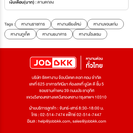
เงินเดือน(บาท) :
ตามตกลง
Tags :
หางานราชการ
หางานเชียงใหม่
หางานขอนแก่น
หางานภูเก็ต
หางานธนาคาร
หางานโรงแรม
บริษัท จัดหางาน จ๊อบบีเคเค ดอท คอม จำกัด
เลขที่ 625 อาคารทัศนียา ห้องเลขที่ ยูนิต ดี ชั้น 5
ซอยรามคำแหง 39 ถนนประชาอุทิศ
แขวงวังทองหลางเขตวังทองหลาง กรุงเทพฯ 10310
ฝ่ายบริการลูกค้า : จันทร์-เสาร์ 8:30-18:00 น.
โทร : 02-514-7474 แฟ็กซ์ 02-514-7447
อีเมล :
help@jobbkk.com
,
sales@jobbkk.com