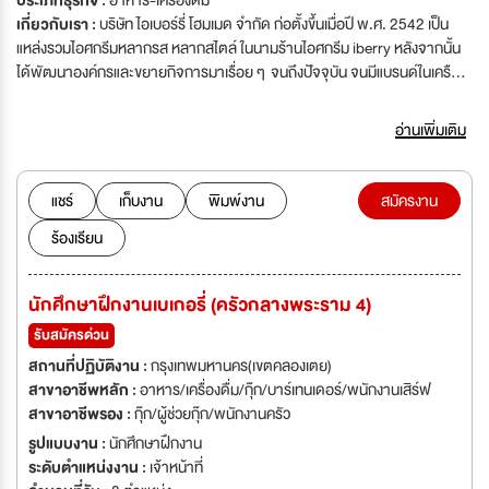
ประเภทธุรกิจ :
อาหาร-เครื่องดื่ม
เกี่ยวกับเรา :
บริษัท ไอเบอร์รี่ โฮมเมด จำกัด ก่อตั้งขึ้นเมื่อปี พ.ศ. 2542 เป็น
แหล่งรวมไอศกรีมหลากรส หลากสไตล์ ในนามร้านไอศกรีม iberry หลังจากนั้น
ได้พัฒนาองค์กรและขยายกิจการมาเรื่อย ๆ จนถึงปัจจุบัน จนมีแบรนด์ในเครือ
บริษัทมากมาย เช่น ร้านอาหารไทย-ฟิวชั่น “กับข้าวกับปลา” ร้านอาหารไทย-
สตรีทฟู้ด “รสนิยม” ร้านอาหารสไตล์ซีฟู้ด “โรงสีโภชนา” ร้านกาแฟ
อ่านเพิ่มเติม
“Iberista” และอื่นๆ มากกว่า 40 สาขาในห้างสรรพสินค้าชั้นนำในเขตกรุงเทพ
มหานครเเละปริมณฑล
แชร์
เก็บงาน
พิมพ์งาน
สมัครงาน
ร้องเรียน
นักศึกษาฝึกงานเบเกอรี่ (ครัวกลางพระราม 4)
รับสมัครด่วน
สถานที่ปฏิบัติงาน :
กรุงเทพมหานคร(เขตคลองเตย)
สาขาอาชีพหลัก :
อาหาร/เครื่องดื่ม/กุ๊ก/บาร์เทนเดอร์/พนักงานเสิร์ฟ
สาขาอาชีพรอง :
กุ๊ก/ผู้ช่วยกุ๊ก/พนักงานครัว
รูปแบบงาน :
นักศึกษาฝึกงาน
ระดับตำแหน่งงาน :
เจ้าหน้าที่