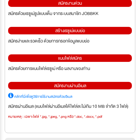
สมัครงานด่วน
สมัครด้วยเรซูเม่รูปแบบเต็ม จากระบบสมาชิก JOBBKK
สร้างเรซูเม่แบบย่อ
สมัครง่ายและรวดเร็ว ด้วยการกรอกข้อมูลแบบย่อ
แนบไฟล์สมัคร
สมัครด้วยการแนบไฟล์เรซูเม่ หรือ ผลงานของท่าน
สมัครงานผ่านอีเมล
คลิกที่นี่เพื่อดูวิธีการใช้งานสมัครด้วยอีเมล
สมัครผ่านอีเมล (แนบไฟล์ผ่านอีเมลได้ไฟล์ละไม่เกิน 10 MB จำกัด 3 ไฟล์)
หมายเหตุ : เฉพาะไฟล์ *.jpg, *.jpeg, *.png หรือ *.doc, *.docx, *.pdf