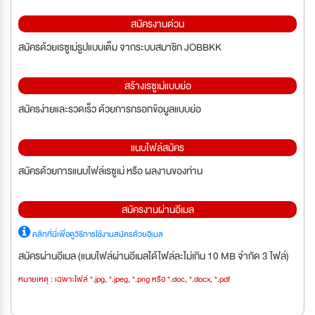
สมัครงานด่วน
สมัครด้วยเรซูเม่รูปแบบเต็ม จากระบบสมาชิก JOBBKK
สร้างเรซูเม่แบบย่อ
สมัครง่ายและรวดเร็ว ด้วยการกรอกข้อมูลแบบย่อ
แนบไฟล์สมัคร
สมัครด้วยการแนบไฟล์เรซูเม่ หรือ ผลงานของท่าน
สมัครงานผ่านอีเมล
คลิกที่นี่เพื่อดูวิธีการใช้งานสมัครด้วยอีเมล
สมัครผ่านอีเมล (แนบไฟล์ผ่านอีเมลได้ไฟล์ละไม่เกิน 10 MB จำกัด 3 ไฟล์)
หมายเหตุ : เฉพาะไฟล์ *.jpg, *.jpeg, *.png หรือ *.doc, *.docx, *.pdf