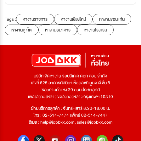
Tags :
หางานราชการ
หางานเชียงใหม่
หางานขอนแก่น
หางานภูเก็ต
หางานธนาคาร
หางานโรงแรม
บริษัท จัดหางาน จ๊อบบีเคเค ดอท คอม จำกัด
เลขที่ 625 อาคารทัศนียา ห้องเลขที่ ยูนิต ดี ชั้น 5
ซอยรามคำแหง 39 ถนนประชาอุทิศ
แขวงวังทองหลางเขตวังทองหลาง กรุงเทพฯ 10310
ฝ่ายบริการลูกค้า : จันทร์-เสาร์ 8:30-18:00 น.
โทร : 02-514-7474 แฟ็กซ์ 02-514-7447
อีเมล :
help@jobbkk.com
,
sales@jobbkk.com