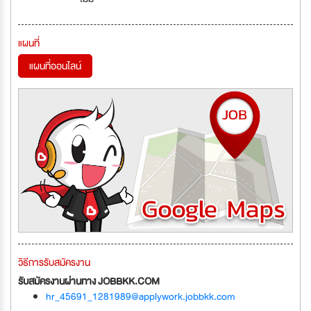
แผนที่
แผนที่ออนไลน์
วิธีการรับสมัครงาน
รับสมัครงานผ่านทาง JOBBKK.COM
hr_45691_1281989@applywork.jobbkk.com