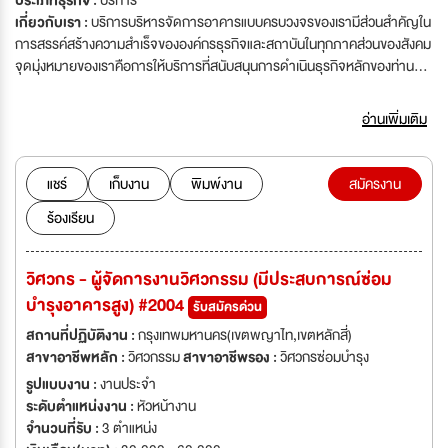
ประเภทธุรกิจ :
บริการ
เกี่ยวกับเรา :
บริการบริหารจัดการอาคารแบบครบวงจรของเรามีส่วนสำคัญใน
การสรรค์สร้างความสำเร็จขององค์กรธุรกิจและสถาบันในทุกภาคส่วนของสังคม
จุดมุ่งหมายของเราคือการให้บริการที่สนับสนุนการดำเนินธุรกิจหลักของท่าน
อาทิ การบริการทำความสะอาด บริการด้านโภชนาการ บริการรักษาความ
ปลอดภัยแบบครบวงจร บริการกำจัดแมลง บริการดูแลสวน บริการตรวจนับ
อ่านเพิ่มเติม
สินค้า บริการซ่อมแซมอาคารและบริการสุขอนามัยภํณฑ์ บริการเหล่านี้จะช่วย
อำนวยความสะดวกให้ท่านสามารถดำเนินธุรกิจได้อย่างเต็มที่ ซึ่งครอบคลุมทุก
ความต้องการของท่านไม่ว่าจะเป็นบริการเฉพาะด้านหรือบริการแบบครบวงจร
แชร์
เก็บงาน
พิมพ์งาน
สมัครงาน
เพื่อสนองต่อความต้องการที่เหมาะสมที่สุดสำหรับธุรกิจของท่าน เราภูมิใจที่ได้
ร้องเรียน
รับการยกย่องให้เป็นผู้นำในธุรกิจบริการบริหารจัดการอาคารแบบครบวงจร ซึ่ง
ให้บริการแก่กลุ่มลูกค้าหลากหลายประเภท ไม่ว่าจะเป็นกลุ่มสาธารณสุข การ
พาณิชย์และการค้าปลีกด้วยบริการที่เปี่ยมคุณภาพ
วิศวกร - ผู้จัดการงานวิศวกรรม (มีประสบการณ์ซ่อม
บำรุงอาคารสูง) #2004
รับสมัครด่วน
สถานที่ปฏิบัติงาน :
กรุงเทพมหานคร(เขตพญาไท,เขตหลักสี่)
สาขาอาชีพหลัก :
วิศวกรรม
สาขาอาชีพรอง :
วิศวกรซ่อมบำรุง
รูปแบบงาน :
งานประจำ
ระดับตำแหน่งงาน :
หัวหน้างาน
จำนวนที่รับ :
3 ตำแหน่ง