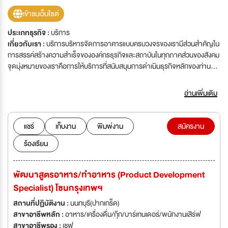
เข้าชมเว็บไซต์
ประเภทธุรกิจ :
บริการ
เกี่ยวกับเรา :
บริการบริหารจัดการอาคารแบบครบวงจรของเรามีส่วนสำคัญใน
การสรรค์สร้างความสำเร็จขององค์กรธุรกิจและสถาบันในทุกภาคส่วนของสังคม
จุดมุ่งหมายของเราคือการให้บริการที่สนับสนุนการดำเนินธุรกิจหลักของท่าน
อาทิ การบริการทำความสะอาด บริการด้านโภชนาการ บริการรักษาความ
ปลอดภัยแบบครบวงจร บริการกำจัดแมลง บริการดูแลสวน บริการตรวจนับ
อ่านเพิ่มเติม
สินค้า บริการซ่อมแซมอาคารและบริการสุขอนามัยภํณฑ์ บริการเหล่านี้จะช่วย
อำนวยความสะดวกให้ท่านสามารถดำเนินธุรกิจได้อย่างเต็มที่ ซึ่งครอบคลุมทุก
ความต้องการของท่านไม่ว่าจะเป็นบริการเฉพาะด้านหรือบริการแบบครบวงจร
แชร์
เก็บงาน
พิมพ์งาน
สมัครงาน
เพื่อสนองต่อความต้องการที่เหมาะสมที่สุดสำหรับธุรกิจของท่าน เราภูมิใจที่ได้
ร้องเรียน
รับการยกย่องให้เป็นผู้นำในธุรกิจบริการบริหารจัดการอาคารแบบครบวงจร ซึ่ง
ให้บริการแก่กลุ่มลูกค้าหลากหลายประเภท ไม่ว่าจะเป็นกลุ่มสาธารณสุข การ
พาณิชย์และการค้าปลีกด้วยบริการที่เปี่ยมคุณภาพ
พัฒนาสูตรอาหาร/ทำอาหาร (Product Development
Specialist) โซนกรุงเทพฯ
สถานที่ปฏิบัติงาน :
นนทบุรี(ปากเกร็ด)
สาขาอาชีพหลัก :
อาหาร/เครื่องดื่ม/กุ๊ก/บาร์เทนเดอร์/พนักงานเสิร์ฟ
สาขาอาชีพรอง :
เชฟ