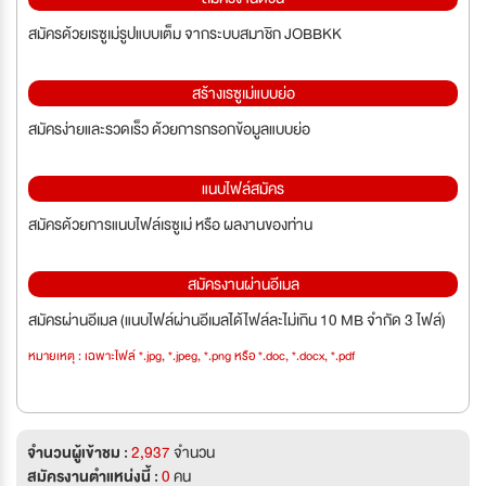
สมัครด้วยเรซูเม่รูปแบบเต็ม จากระบบสมาชิก JOBBKK
สร้างเรซูเม่แบบย่อ
สมัครง่ายและรวดเร็ว ด้วยการกรอกข้อมูลแบบย่อ
แนบไฟล์สมัคร
สมัครด้วยการแนบไฟล์เรซูเม่ หรือ ผลงานของท่าน
สมัครงานผ่านอีเมล
สมัครผ่านอีเมล (แนบไฟล์ผ่านอีเมลได้ไฟล์ละไม่เกิน 10 MB จำกัด 3 ไฟล์)
หมายเหตุ : เฉพาะไฟล์ *.jpg, *.jpeg, *.png หรือ *.doc, *.docx, *.pdf
จำนวนผู้เข้าชม :
2,937
จำนวน
สมัครงานตำแหน่งนี้ :
0
คน