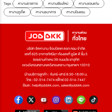
Tags :
หางานราชการ
หางานเชียงใหม่
หางานขอนแก่น
หางานภูเก็ต
หางานธนาคาร
หางานโรงแรม
บริษัท จัดหางาน จ๊อบบีเคเค ดอท คอม จำกัด
เลขที่ 625 อาคารทัศนียา ห้องเลขที่ ยูนิต ดี ชั้น 5
ซอยรามคำแหง 39 ถนนประชาอุทิศ
แขวงวังทองหลางเขตวังทองหลาง กรุงเทพฯ 10310
ฝ่ายบริการลูกค้า : จันทร์-เสาร์ 8:30-18:00 น.
โทร : 02-514-7474 แฟ็กซ์ 02-514-7447
อีเมล :
help@jobbkk.com
,
sales@jobbkk.com