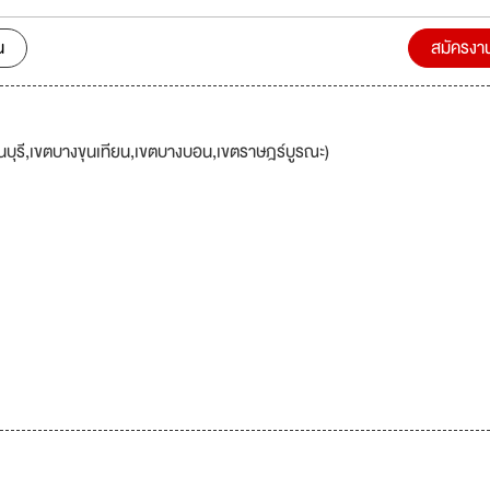
ทีมงานไปสู่เป้าหมายแห่งความสำเร็จ บริษัทต้องการรับบุคลากรที่มีความพร้อมท
น เข้าร่วมงานพัฒนาอย่างไม่หยุดนิ่ง เพื่อความเจริญเติบโตไปพร้อมกับบริษัท ม
น
สมัครงา
นบุรี,เขตบางขุนเทียน,เขตบางบอน,เขตราษฎร์บูรณะ)