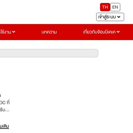
TH
EN
เข้าสู่ระบบ
รใช้งาน
บทความ
เกี่ยวกับจ๊อบบีเคเค
ล
C ที่
รับ
วย
tency
่มเติม
วามพึง