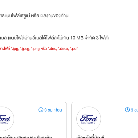
ารแนบไฟล์เรซูเม่ หรือ ผลงานของท่าน
เมล (แนบไฟล์ผ่านอีเมลได้ไฟล์ละไม่เกิน 10 MB จำกัด 3 ไฟล์)
าะไฟล์ *.jpg, *.jpeg, *.png หรือ *.doc, *.docx, *.pdf
3 ชม. ก่อน
3 ชม