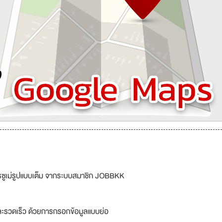
รซูเม่รูปแบบเต็ม จากระบบสมาชิก JOBBKK
ละรวดเร็ว ด้วยการกรอกข้อมูลแบบย่อ