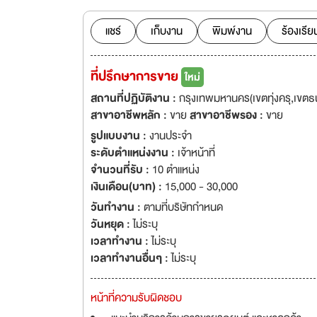
พอใจสูงสุด เพื่อนำ
สู่เป้าหมายเดียวกั
แชร์
เก็บงาน
พิมพ์งาน
ร้องเรีย
งานจำนวนมาก
ที่ปรึกษาการขาย
ใหม่
สถานที่ปฏิบัติงาน :
กรุงเทพมหานคร(เขตทุ่งครุ,เขตธ
สาขาอาชีพหลัก :
ขาย
สาขาอาชีพรอง :
ขาย
รูปแบบงาน :
งานประจำ
ระดับตำแหน่งงาน :
เจ้าหน้าที่
จำนวนที่รับ :
10 ตำแหน่ง
เงินเดือน(บาท) :
15,000 - 30,000
วันทำงาน :
ตามที่บริษัทกำหนด
วันหยุด :
ไม่ระบุ
เวลาทำงาน :
ไม่ระบุ
เวลาทำงานอื่นๆ :
ไม่ระบุ
หน้าที่ความรับผิดชอบ