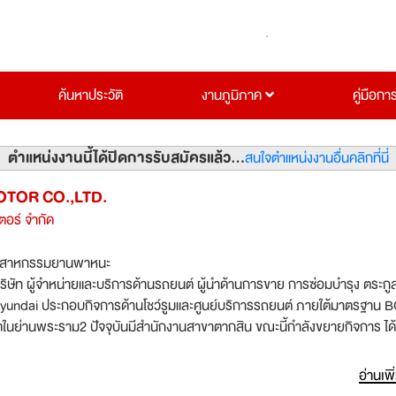
ค้นหาประวัติ
งานภูมิภาค
คู่มือกา
ตำแหน่งงานนี้ได้ปิดการรับสมัครแล้ว...
สนใจตำแหน่งงานอื่นคลิกที่นี่
TOR CO.,LTD.
อเตอร์ จำกัด
ตสาหกรรมยานพาหนะ
บริษัท ผู้จำหน่ายและบริการด้านรถยนต์ ผู้นำด้านการขาย การซ่อมบำรุง ตระกู
yundai ประกอบกิจการด้านโชว์รูมและศูนย์บริการรถยนต์ ภายใต้มาตรฐาน BO
ุดในย่านพระราม2 ปัจจุบันมีสำนักงานสาขาตากสิน ขณะนี้กำลังขยายกิจการ ได้
ับรางวัล ด้านการสร้างความพอใจให้ลูกค้าสูงสุด ประจำปี 2006 บริหารงานด้
 QFD, BSC , Benchmrk , 5S , Core Competency , Functional Compe
อ่านเพิ
uality Care เพื่อเป้าหมายที่ตั้งไว้คือ ศูนย์บริการระดับ 5 ดาว ในการสร้างค