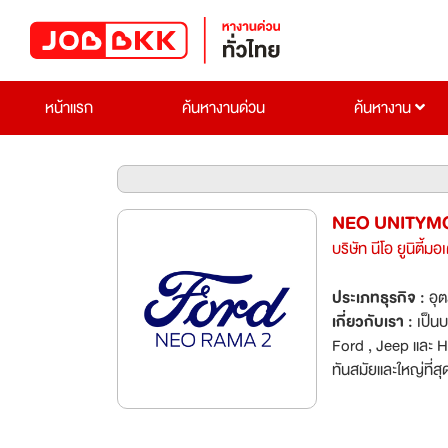
หน้าแรก
ค้นหางานด่วน
ค้นหางาน
NEO UNITYMO
บริษัท นีโอ ยูนิตี้ม
ประเภทธุรกิจ :
อุ
เกี่ยวกับเรา :
เป็น
Ford , Jeep และ H
ทันสมัยและใหญ่ที่ส
การยอมรับ และได้ร
ระบบ TQM , KPI ,
,Best Practices , Q