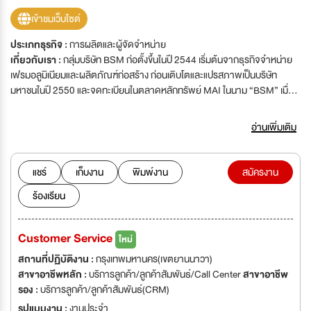
เข้าชมเว็บไซต์
ประเภทธุรกิจ :
การผลิตและผู้จัดจำหน่าย
เกี่ยวกับเรา :
กลุ่มบริษัท BSM ก่อตั้งขึ้นในปี 2544 เริ่มต้นจากธุรกิจจำหน่าย
เฟรมอลูมิเนียมและผลิตภัณฑ์ก่อสร้าง ก่อนเติบโตและแปรสภาพเป็นบริษัท
มหาชนในปี 2550 และจดทะเบียนในตลาดหลักทรัพย์ MAI ในนาม “BSM” เมื่อปี
2551 จากความมุ่งมั่นในการพัฒนาสินค้าคุณภาพสูง บริษัทได้รับสิทธิ์ในการ
ผลิตและจัดจำหน่ายระบบประตูหน้าต่างแบรนด์ Nulook จากประเทศนิวซีแลนด์
อ่านเพิ่มเติม
แต่เพียงผู้เดียวในภูมิภาคเอเชียตะวันออกเฉียงใต้และอินเดีย พร้อมก่อตั้งโรงงาน
ผลิตที่จังหวัดสมุทรปราการ เพื่อรองรับการเติบโตอย่างต่อเนื่อง BSM ได้ขยาย
สู่ธุรกิจอสังหาริมทรัพย์ โดยพัฒนาโครงการที่อยู่อาศัยสำหรับผู้สูงอายุในหัวหิน
แชร์
เก็บงาน
พิมพ์งาน
สมัครงาน
รวมถึงโครงการคอนโดมิเนียมกลางกรุงเทพฯ ปัจจุบันมีโครงการอยู่ระหว่างการ
ร้องเรียน
พัฒนารวม 6 โครงการ ในปัจจุบัน กลุ่มบริษัท BSM ประกอบด้วย 5 บริษัทใน
เครือ ได้แก่ บริษัท บิวเดอสมาร์ท จำกัด (มหาชน) – ผลิตและจำหน่ายวัสดุ
ก่อสร้าง บริษัท อัลลอย โซลูชั่นส์ เอเชีย จำกัด – ผลิตและจำหน่ายอลูมิเนียม และ
Customer Service
ใหม่
ระบบประตู-หน้าต่าง บริษัท แสนสรา ไลฟ์สไตล์ เซอร์วิส จำกัด – พัฒนา
โครงการอสังหาริมทรัพย์เพื่อผู้สูงอายุ บริษัท ทีค ดีเวลลอปเม้นท์ จำกัด –
สถานที่ปฏิบัติงาน :
กรุงเทพมหานคร(เขตยานนาวา)
พัฒนาโครงการคอนโดมิเนียมในเขตเมือง บริษัท อินสตอไดเรค จำกัด – ให้
สาขาอาชีพหลัก :
บริการลูกค้า/ลูกค้าสัมพันธ์/Call Center
สาขาอาชีพ
บริการด้าน IT และเทคโนโลยีสารสนเทศ BSM ยังคงเดินหน้าในการพัฒนาและ
รอง :
บริการลูกค้า/ลูกค้าสัมพันธ์(CRM)
ขยายธุรกิจอย่างมั่นคง เพื่อเป็นผู้นำในด้านวัสดุก่อสร้างและอสังหาริมทรัพย์
รูปแบบงาน :
งานประจำ