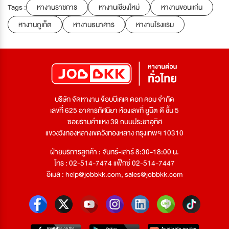
Tags :
หางานราชการ
หางานเชียงใหม่
หางานขอนแก่น
หางานภูเก็ต
หางานธนาคาร
หางานโรงแรม
บริษัท จัดหางาน จ๊อบบีเคเค ดอท คอม จำกัด
เลขที่ 625 อาคารทัศนียา ห้องเลขที่ ยูนิต ดี ชั้น 5
ซอยรามคำแหง 39 ถนนประชาอุทิศ
แขวงวังทองหลางเขตวังทองหลาง กรุงเทพฯ 10310
ฝ่ายบริการลูกค้า : จันทร์-เสาร์ 8:30-18:00 น.
โทร : 02-514-7474 แฟ็กซ์ 02-514-7447
อีเมล :
help@jobbkk.com
,
sales@jobbkk.com