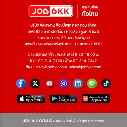
บริษัท จัดหางาน จ๊อบบีเคเค ดอท คอม จำกัด
เลขที่ 625 อาคารทัศนียา ห้องเลขที่ ยูนิต ดี ชั้น 5
ซอยรามคำแหง 39 ถนนประชาอุทิศ
แขวงวังทองหลางเขตวังทองหลาง กรุงเทพฯ 10310
ฝ่ายบริการลูกค้า : จันทร์-เสาร์ 8:30-18:00 น.
โทร : 02-514-7474 แฟ็กซ์ 02-514-7447
อีเมล :
help@jobbkk.com
,
sales@jobbkk.com
JOBBKK.COM © สงวนลิขสิทธิ์ All Right Reserved