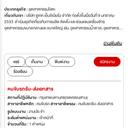
ประเภทธุรกิจ :
อุตสาหกรรมโลหะ
เกี่ยวกับเรา :
บริษัท ซูเทค เอ็นจิเนียริ่ง จำกัด ก่อตั้งขึ้นเมื่อวันที่ 9 มกราคม
2533 ดำเนินธุรกิจเกี่ยวกับการผลิต ติดตั้ง และซ่อมแซมเครื่องจักร
อุตสาหกรรมขนาดกลางและขนาดใหญ่ เช่น อุตสาหกรรมน้ำตาล, อุตสาหกรรม
เอทานอล บริษัทฯ มีประสบการณ์ ทีมงานที่มีความชำนาญในงานสาขาต่างๆ ทาง
ด้านการบริหารงานก่อสร้าง ควบคุมงานก่อสร้าง ศึกษาและออกแบบรายละเอียด
อ่านเพิ่มเติม
ในสาขาสถาปัตยกรรมวิศวกรรมโครงสร้าง วิศวกรรมไฟฟ้า วิศวกรรมเครื่องกล
ประมาณราคาค่าก่อสร้าง ตลอดจนศึกษางานโครงการทางด้านออกแบบ เป็นต้น
มีลูกค้าทั้งในและต่างประเทศ อาทิ บจก.น้ำมิตรผล และบริษัทในเครือ,
แชร์
เก็บงาน
พิมพ์งาน
สมัครงาน
บจก.น้ำตาลเอราวัณ, บจก.ทีพีเค เอทานอล, บจก.อุตสาหกรรมแม่วัง, บังคลา
ร้องเรียน
เทศ, ฟิลิปปินส์, อินโดนีเซีย, กัมพูชา, ฮ่องกง เป็นต้น ในช่วงระยะเวลา 35 ปีที่ผ่าน
มา บริษัทฯ มีพัฒนาอย่างต่อเนื่องและมีความประสงค์จะรับสมัครบุคลากรที่มี
ความรู้ความสามารถเพื่อรองรับการขยายงานและเติบโตไปพร้อมกัน
คนขับรถรับ-ส่งเอกสาร
สถานที่ปฏิบัติงาน :
กรุงเทพมหานคร(เขตคลองสาน)
สาขาอาชีพหลัก :
คนขับรถ
สาขาอาชีพรอง :
คนขับรถรับ-ส่งเอกสาร
รูปแบบงาน :
งานประจำ
ระดับตำแหน่งงาน :
เจ้าหน้าที่
จำนวนที่รับ :
1 ตำแหน่ง