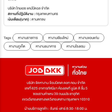
บริษัท ไทยเอซ แคปปิตอล จำกัด
สถานที่ปฏิบัติงาน :
กรุงเทพมหานคร
เงินเดือน(บาท) :
ตามตกลง
Tags :
หางานราชการ
หางานเชียงใหม่
หางานขอนแก่น
หางานภูเก็ต
หางานธนาคาร
หางานโรงแรม
บริษัท จัดหางาน จ๊อบบีเคเค ดอท คอม จำกัด
เลขที่ 625 อาคารทัศนียา ห้องเลขที่ ยูนิต ดี ชั้น 5
ซอยรามคำแหง 39 ถนนประชาอุทิศ
แขวงวังทองหลางเขตวังทองหลาง กรุงเทพฯ 10310
ฝ่ายบริการลูกค้า : จันทร์-เสาร์ 8:30-18:00 น.