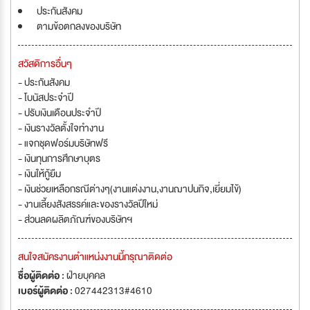
ประกันสังคม
ตามข้อตกลงของบริษัท
สวัสดิการอื่นๆ
- ประกันสังคม
- โบนัสประจำปี
- ปรับเงินเดือนประจำปี
- เงินรางวัลตั้งใจทำงาน
- แจกชุดฟอร์มบริษัทฟรี
- เงินทุนการศึกษาบุตร
- เงินให้กู้ยืม
- เงินช่วยเหลือกรณีต่างๆ(งานแต่งงาน,งานฌาปนกิจ,เยี่ยมไข้)
- งานเลี้ยงสังสรรค์และของรางวัลปีใหม่
- ส่วนลดผลิตภัณฑ์ของบริษัทฯ
สนใจสมัครงานตำแหน่งงานนี้กรุณาติดต่อ
ชื่อผู้ติดต่อ :
ฝ่ายบุคคล
เบอร์ผู้ติดต่อ :
027442313#4610