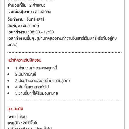
ความเชี่ยวชาญในการให้บริการด้านสินเชื่อประเภทต่างๆมานานกว่า 30 ปี โดย
จำนวนที่รับ :
2 ตำแหน่ง
เฉพาะด้านรถยนต์ส่วนบุคคล และรถยนต์รับจ้างสาธารณะ บริษัท ไทยเอซ
เงินเดือน(บาท) :
ตามตกลง
แคปปิตอล จำกัด ด้วยทุนจดทะเบียนก่อตั้งเป็นบริษัทจำกัด เมื่อวันที่ 4
วันทำงาน :
จันทร์-เสาร์
พฤศจิกายน พ.ศ.2553 ด้วยทุนจดทะเบียนเริ่มแรกที่ 288 ล้านบาท มี
วันหยุด :
วันอาทิตย์
วัตถุประสงค์หลัก เพื่อขยายการให้บริการทางด้านสินเชื่อและให้บริการทางด้าน
เวลาทำงาน :
08:30 - 17:30
การเงินอย่าง ครบวงจร และตอบสนองตรงตามความต้องการ ที่พึงพอใจให้แก่
เวลาทำงานอื่นๆ :
(ผ่านทดลองงานทำงานวันเสาร์เว้นเสาร์หรือขึ้นอยู่กับ
ลูกค้า รูปแบบแพคเก็จการให้บริการคือ สินเชื่อบ้านที่ดิน สินเชื่อคอนโดมิเนียม สิน
ตกลง)
เชื่อโรงงาน สินเชื่อเพื่อธุรกิจ ส่วนขยายในอนาคตภายในปี พ.ศ.2554 นี้ บริษัทมี
โครงการที่จะขยายการบริการทางด้านสินเชื่อเพิ่มเติมในส่วนของ สินเชื่อส่วน
หน้าที่ความรับผิดชอบ
บุคคล สินเชื่อเช่าซื้อรถจักรยานยนต์ และสินเชื่อบัตรเครดิต ในอนาคต วิสัยทัศน์
ผู้นำด้านการให้บริการสินเชื่อ เป้าหมาย - มุ่งมั่นในการให้บริการที่เป็นเลิศ
1.คำนวณค่างวดของลูกหนี้
รวดเร็ว ทันสมัย - มุ่งมั่นในการสร้างความสัมพันธ์ที่แข็งแกร่งกับพันธมิตรทาง
2.บันทึกบัญชี
ธุรกิจ - มุ่งมั่นในการเพิ่มผลิตภัณฑ์ใหม่ ในการตอบสนองตรงความต้องการของ
3.ประสานงาน/ตอบคำถามกับลูกค้า
ลูกค้า - มุ่งมั่นในการขยายธุรกิจให้ครอบคลุมทั่วประเทศ - มุ่งมั่นในการพัฒนา
4.จัดเก็บเอกสารทั่วไป
สังคมไทยให้ยั่งยืนและก้าวหน้า
5.งานอื่นๆที่ได้รับมอบหมาย
คุณสมบัติ
เพศ :
ไม่ระบุ
อายุ(ปี) :
20 ปีขึ้นไป