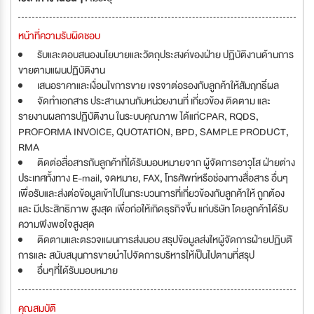
หน้าที่ความรับผิดชอบ
รับและตอบสนองนโยบายและวัตถุประสงค์ของฝ่าย ปฏิบัติงานด้านการ
ขายตามแผนปฏิบัติงาน
เสนอราคาและเงื่อนไขการขาย เจรจาต่อรองกับลูกค้าให้สัมฤทธ์ิผล
จัดทำเอกสาร ประสานงานกับหน่วยงานที่ เกี่ยวข้อง ติดตาม และ
รายงานผลการปฏิบัติงาน ในระบบคุณภาพ ได้แก่CPAR, RQDS,
PROFORMA INVOICE, QUOTATION, BPD, SAMPLE PRODUCT,
RMA
ติดต่อสื่อสารกับลูกค้าที่ได้รับมอบหมายจาก ผู้จัดการอาวุโส ฝ่ายต่าง
ประเทศทั้งทาง E-mail, จดหมาย, FAX, โทรศัพท์หรือช่องทางสื่อสาร อื่นๆ
เพื่อรับและส่งต่อข้อมูลเข้าไปในกระบวนการที่เกี่ยวข้องกับลูกค้าให้ ถูกต้อง
และ มีประสิทธิภาพ สูงสุด เพื่อก่อให้เกิดธุรกิจข้ึน แก่บริษัท โดยลูกค้าได้รับ
ความพึงพอใจสูงสุด
ติดตามและตรวจแผนการส่งมอบ สรุปข้อมูลส่งใหผู้จัดการฝ่ายปฏิบตัิ
การและ สนับสนุนการขายนำไปจัดการบริหารให้เป็นไปตามที่สรุป
อื่นๆที่ได้รับมอบหมาย
คุณสมบัติ