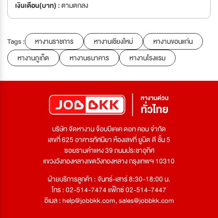
เงินเดือน(บาท) :
ตามตกลง
Tags :
หางานราชการ
หางานเชียงใหม่
หางานขอนแก่น
หางานภูเก็ต
หางานธนาคาร
หางานโรงแรม
บริษัท จัดหางาน จ๊อบบีเคเค ดอท คอม จำกัด
เลขที่ 625 อาคารทัศนียา ห้องเลขที่ ยูนิต ดี ชั้น 5
ซอยรามคำแหง 39 ถนนประชาอุทิศ
แขวงวังทองหลางเขตวังทองหลาง กรุงเทพฯ 10310
ฝ่ายบริการลูกค้า : จันทร์-เสาร์ 8:30-18:00 น.
โทร : 02-514-7474 แฟ็กซ์ 02-514-7447
อีเมล :
help@jobbkk.com
,
sales@jobbkk.com