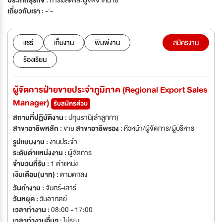
ประเภทธุรกิจ :
การผลิตและผู้จัดจำหน่าย
เกี่ยวกับเรา :
-'-
แชร์
เก็บงาน
พิมพ์งาน
สมัครงาน
ร้องเรียน
ผู้จัดการฝ่ายขายประจำภูมิภาค (Regional Export Sales
Manager)
รับสมัครด่วน
สถานที่ปฏิบัติงาน :
ปทุมธานี(ลำลูกกา)
สาขาอาชีพหลัก :
ขาย
สาขาอาชีพรอง :
หัวหน้า/ผู้จัดการ/ผู้บริหาร
รูปแบบงาน :
งานประจำ
ระดับตำแหน่งงาน :
ผู้จัดการ
จำนวนที่รับ :
1 ตำแหน่ง
เงินเดือน(บาท) :
ตามตกลง
วันทำงาน :
จันทร์-เสาร์
วันหยุด :
วันอาทิตย์
เวลาทำงาน :
08:00 - 17:00
เวลาทำงานอื่นๆ :
ไม่ระบุ