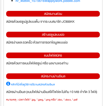
hr_46894_1075616@applywork.jobbkk.com
สมัครงานด่วน
สมัครด้วยเรซูเม่รูปแบบเต็ม จากระบบสมาชิก JOBBKK
สร้างเรซูเม่แบบย่อ
สมัครง่ายและรวดเร็ว ด้วยการกรอกข้อมูลแบบย่อ
แนบไฟล์สมัคร
สมัครด้วยการแนบไฟล์เรซูเม่ หรือ ผลงานของท่าน
สมัครงานผ่านอีเมล
คลิกที่นี่เพื่อดูวิธีการใช้งานสมัครด้วยอีเมล
สมัครผ่านอีเมล (แนบไฟล์ผ่านอีเมลได้ไฟล์ละไม่เกิน 10 MB จำกัด 3 ไฟล์)
หมายเหตุ : เฉพาะไฟล์ *.jpg, *.jpeg, *.png หรือ *.doc, *.docx, *.pdf