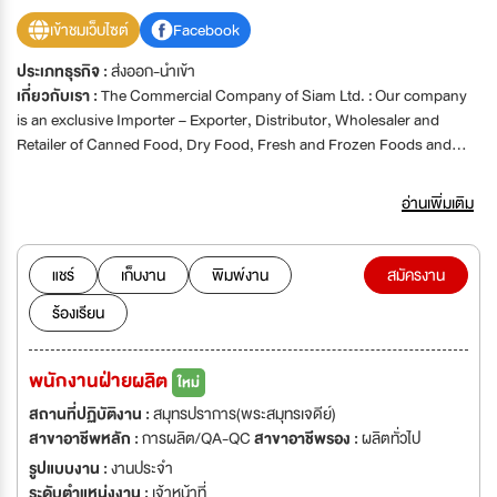
เข้าชมเว็บไซต์
Facebook
ประเภทธุรกิจ :
ส่งออก-นำเข้า
เกี่ยวกับเรา :
The Commercial Company of Siam Ltd. : Our company
is an exclusive Importer – Exporter, Distributor, Wholesaler and
Retailer of Canned Food, Dry Food, Fresh and Frozen Foods and
Providing Services on Food Product Quality Inspection.
อ่านเพิ่มเติม
แชร์
เก็บงาน
พิมพ์งาน
สมัครงาน
ร้องเรียน
พนักงานฝ่ายผลิต
ใหม่
สถานที่ปฏิบัติงาน :
สมุทรปราการ(พระสมุทรเจดีย์)
สาขาอาชีพหลัก :
การผลิต/QA-QC
สาขาอาชีพรอง :
ผลิตทั่วไป
รูปแบบงาน :
งานประจำ
ระดับตำแหน่งงาน :
เจ้าหน้าที่