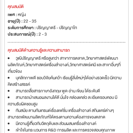
คุณสมบัติ
เพศ :
หญิง
อายุ(ปี) :
22 - 35
ระดับการศึกษา :
ปริญญาตรี - ปริญญาโท
ประสบการณ์(ปี) :
2 - 3
คุณสมบัติด้านความรู้และความสามารถ
วุฒิปริญญาตรี หรือสูงกว่า สาขาการตลาด,วิทยาศาสตร์พัฒนา
ผลิตภัณฑ์,วิทยาศาสตร์เครื่องสำอางค์,วิทยาศาสตร์เคมี และสาขาอื่นๆที่
เกี่ยวข้อง
บุคลิกภาพดี ชอบวิจัยค้นคว้า เรียนรู้ส่ิงใหม่ๆได้อย่างรวดเร็ว มีความ
คิดสร้างสรรค์
สามารถสื่อสารภาษาอังกฤษ พูด อ่าน เขียน ได้ระดับดี
สามารถนำเสนอผลงานได้ดี มั่นใจ คล่องแคล่ว ละเอียดรอบคอบ มี
ความรับผิดชอบสูง
ทันสมัย ตามทันเทรนด์เรื่องแฟชั่น เครื่องสำอางค์ สกินแคร์ต่างๆ
สามารถพัฒนาผลิตภัณฑ์ได้ตรงตามความต้องการของตลาด
มีความรู้เกี่ีียวกับวัตถุดิบและส่วนผสมเครื่องสำอางค์
เข้าใจในกระบวนการ R&D การผลิต และการตรวจสอบคุณภาพ