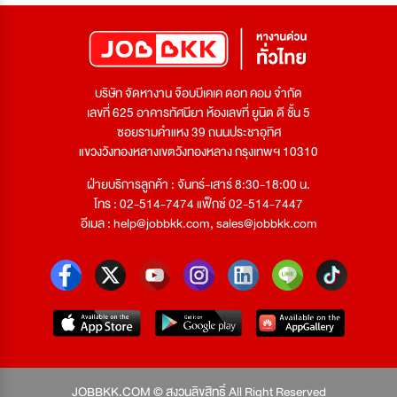
บริษัท จัดหางาน จ๊อบบีเคเค ดอท คอม จำกัด
เลขที่ 625 อาคารทัศนียา ห้องเลขที่ ยูนิต ดี ชั้น 5
ซอยรามคำแหง 39 ถนนประชาอุทิศ
แขวงวังทองหลางเขตวังทองหลาง กรุงเทพฯ 10310
ฝ่ายบริการลูกค้า : จันทร์-เสาร์ 8:30-18:00 น.
โทร : 02-514-7474 แฟ็กซ์ 02-514-7447
อีเมล :
help@jobbkk.com
,
sales@jobbkk.com
JOBBKK.COM © สงวนลิขสิทธิ์ All Right Reserved