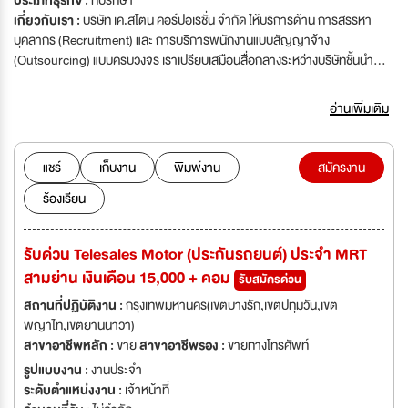
ประเภทธุรกิจ :
ที่ปรึกษา
เกี่ยวกับเรา :
บริษัท เค.สโตน คอร์ปอเรชั่น จำกัด ให้บริการด้าน การสรรหา
บุคลากร (Recruitment) และ การบริการพนักงานแบบสัญญาจ้าง
(Outsourcing) แบบครบวงจร เราเปรียบเสมือนสื่อกลางระหว่างบริษัทชั้นนำ
ต่างๆ และผู้สมัครงาน โดยมุ่งเน้นที่ความชัดเจนในการให้รายละเอียดต่างๆที่
เกี่ยวข้องกับการทำงานแก่ผู้สมัครทุกท่าน รวมถึงการให้บริการรูปแบบต่างๆ
อ่านเพิ่มเติม
สำหรับลูกค้าตามความเหมาะสม
แชร์
เก็บงาน
พิมพ์งาน
สมัครงาน
ร้องเรียน
รับด่วน Telesales Motor (ประกันรถยนต์) ประจำ MRT
สามย่าน เงินเดือน 15,000 + คอม
รับสมัครด่วน
สถานที่ปฏิบัติงาน :
กรุงเทพมหานคร(เขตบางรัก,เขตปทุมวัน,เขต
พญาไท,เขตยานนาวา)
สาขาอาชีพหลัก :
ขาย
สาขาอาชีพรอง :
ขายทางโทรศัพท์
รูปแบบงาน :
งานประจำ
ระดับตำแหน่งงาน :
เจ้าหน้าที่