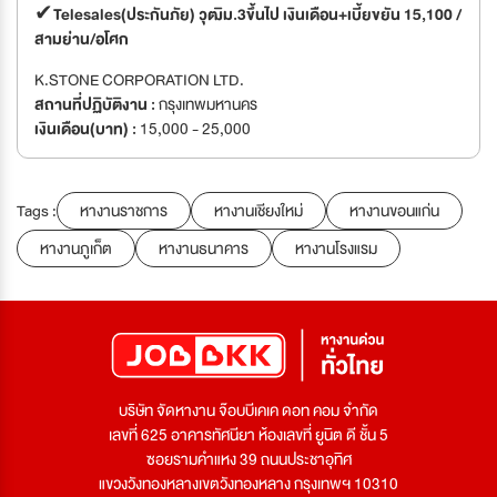
✔Telesales(ประกันภัย) วุฒิม.3ขึ้นไป เงินเดือน+เบี้ยขยัน 15,100 /
สามย่าน/อโศก
K.STONE CORPORATION LTD.
สถานที่ปฏิบัติงาน :
กรุงเทพมหานคร
เงินเดือน(บาท) :
15,000 - 25,000
Tags :
หางานราชการ
หางานเชียงใหม่
หางานขอนแก่น
หางานภูเก็ต
หางานธนาคาร
หางานโรงแรม
บริษัท จัดหางาน จ๊อบบีเคเค ดอท คอม จำกัด
เลขที่ 625 อาคารทัศนียา ห้องเลขที่ ยูนิต ดี ชั้น 5
ซอยรามคำแหง 39 ถนนประชาอุทิศ
แขวงวังทองหลางเขตวังทองหลาง กรุงเทพฯ 10310