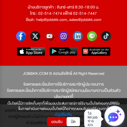
ฝ่ายบริการลูกค้า : จันทร์-เสาร์ 8:30-18:00 น.
โทร : 02-514-7474 แฟ็กซ์ 02-514-7447
อีเมล :
help@jobbkk.com
,
sales@jobbkk.com
JOBBKK.COM © สงวนลิขสิทธิ์ All Right Reserved
ข้อตกลงและเงื่อนไขการใช้บริการสมาชิกผู้ประกอบการ
ข้อตกลงและเงื่อนไขการใช้บริการสมาชิกผู้สมัครงาน
นโยบายความเป็นส่วนตัว
นโยบายคุกกี้
เว็บไซต์นี้มีการจัดเก็บคุกกี้เพื่อมอบประสบการณ์การใช้งานเว็บไซต์ของคุณให้ดียิ่ง
ขึ้นการดำเนินการต่อบนเว็บไซต์นี้ถือว่าคุณยอมรับการใช้งานคุกกี้
jobbkk มีเพียงเว็บเดียวเท่านั้น ไม่มีเว็บเครือข่าย โปรดอย่าหลงเชื่อผู้แอบอ้าง และ
อ่านเพิ่มเติม
หากผู้ใดแอบอ้าง ไม่ว่าทาง Email, โทรศัพท์, SMS หรือทางใดก็ตาม จะถูก
ยอมรับ
ปิด
ดำเนินคดีตามที่กฎหมายบัญญัติไว้สูงสุด