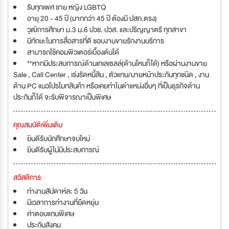
รับทุกเพศ ชาย หญิง LGBTQ
อายุ 20 - 45 ปี (มากกว่า 45 ปี ต้องมี ปสก.ตรง)
วุฒิการศึกษา ม.3 ม.6 ปวช. ปวส. และปริญญาตรี ทุกสาขา
มีทักษะในการสื่อสารที่ดี ชอบงานขายรักงานบริการ
สามารถใช้คอมพิวเตอร์เบื้องต้นได้
**หากมีประสบการณ์ด้านเทเลเซลล์(ด้านไหนก็ได้) หรือผ่านงานขาย
Sale , Call Center , เร่งรัดหนี้สิน , ตัวแทน/นายหน้าประกันทุกชนิด , งาน
ด้าน PC แนวโปรโมทสินค้า หรือเคยทำในตำแหน่งอื่นๆ ที่เป็นธุรกิจด้าน
ประกันก็ได้ จะรับพิจารณาเป็นพิเศษ
คุณสมบัติเพิ่มเติม
ยินดีรับนักศึกษาจบใหม่
ยินดีรับผู้ไม่มีประสบการณ์
สวัสดิการ
ทำงานสัปดาห์ละ 5 วัน
มีเวลาการทำงานที่ยืดหยุ่น
ค่าตอบแทนพิเศษ
ประกันสังคม