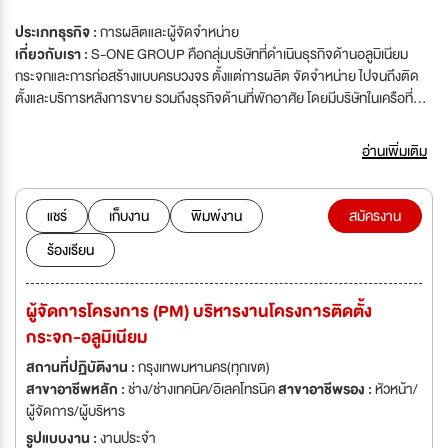
ประเภทธุรกิจ :
การผลิตและผู้จัดจำหน่าย
เกี่ยวกับเรา :
S-ONE GROUP คือกลุ่มบริษัทที่ดำเนินธุรกิจด้านอลูมิเนียม
กระจกและการก่อสร้างแบบครบวงจร ตั้งแต่การผลิต จัดจำหน่าย ไปจนถึงติด
ตั้งและบริการหลังการขาย รวมถึงธุรกิจด้านที่พักอาศัย โดยมีบริษัทในเครือที่
เชี่ยวชาญเฉพาะด้าน ได้แก่ S-ONE SUPPLIES จำหน่ายอลูมิเนียมเส้นหน้า
ตัด กระจก แผ่นประตู แผ่นฝ้าอุปกรณ์ตกแต่งบ้านและอะไหล่ติดตั้งประตู-
อ่านเพิ่มเติม
หน้าต่าง S-ONE CREATION ผลิตอลูมิเนียมพ่นสีคุณภาพสูงด้วยกำลังการ
ผลิตกว่า 500 ตันต่อเดือนพร้อมรองรับงานหลากหลายประเภท S-ONE
COMPLETE รับผลิตแผงผนังอาคารโดยใช้เครื่องจักรทันสมัย เหมาะสำหรับงาน
แชร์
เก็บงาน
พิมพ์งาน
สมัครงาน
อาคารสูงอาคารสำนักงาน และโครงการอสังหาริมทรัพย์ S-ONE
ร้องเรียน
INSTALLATION ทีมช่างผู้เชี่ยวชาญด้านการติดตั้งอลูมิเนียมและกระจก ด้วย
ประสบการณ์และมาตรฐานระดับมืออาชีพ S-ONE GLOBAL ธุรกิจด้านการ
ค้าส่งและส่งออกวัสดุก่อสร้าง อลูมิเนียมและกระจกสู่ตลาดในประเทศและต่าง
ผู้จัดการโครงการ (PM) บริหารงานโครงการติดตั้ง
ประเทศ S-ONE PROPERTY ดำเนินธุรกิจที่พักให้เช่า ภายใต้ชื่อ Chana
กระจก-อลูมิเนียม
bangkok Hotelให้บริการห้องพักรายวัน-รายเดือน และมีร้านอาหาร,คาเฟ่ ให้
บริการ
สถานที่ปฏิบัติงาน :
กรุงเทพมหานคร(ทุกเขต)
สาขาอาชีพหลัก :
ช่าง/ช่างเทคนิค/อิเลคโทรนิค
สาขาอาชีพรอง :
หัวหน้า/
ผู้จัดการ/ผู้บริหาร
รูปแบบงาน :
งานประจำ