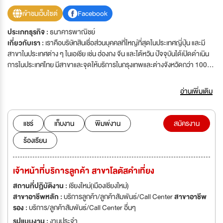
เข้าชมเว็บไซต์
Facebook
ประเภทธุรกิจ :
ธนาคารพาณิชย์
เกี่ยวกับเรา :
เราคือบริษัทสินเชื่อส่วนบุคคลที่ใหญ่ที่สุดในประเทศญี่ปุ่น และมี
สาขาในประเทศต่าง ๆ ในเอเชีย เช่น ฮ่องกง จีน และไต้หวัน ปัจจุบันได้เปิดดำเนิน
การในประเทศไทย มีสาขาและจุดให้บริการในกรุงเทพและต่างจังหวัดกว่า 100
จุดให้บริการ บริษัทมีการขยายตัวอย่างต่อเนื่องให้ครอบคลุมทั่วประเทศ เพื่อ
เป็นการรองรับการเติบโต บริษัทจึงเปิดรับสมัครผู้ที่สนใจจะร่วมเป็นส่วนหนึ่งของ
อ่านเพิ่มเติม
เราดังนี้
แชร์
เก็บงาน
พิมพ์งาน
สมัครงาน
ร้องเรียน
เจ้าหน้าที่บริการลูกค้า สาขาโลตัสคำเที่ยง
สถานที่ปฏิบัติงาน :
เชียงใหม่(เมืองเชียงใหม่)
สาขาอาชีพหลัก :
บริการลูกค้า/ลูกค้าสัมพันธ์/Call Center
สาขาอาชีพ
รอง :
บริการ/ลูกค้าสัมพันธ์/Call Center อื่นๆ
รูปแบบงาน :
งานประจำ