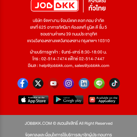
บริษัท จัดหางาน จ๊อบบีเคเค ดอท คอม จำกัด
เลขที่ 625 อาคารทัศนียา ห้องเลขที่ ยูนิต ดี ชั้น 5
ซอยรามคำแหง 39 ถนนประชาอุทิศ
แขวงวังทองหลางเขตวังทองหลาง กรุงเทพฯ 10310
ฝ่ายบริการลูกค้า : จันทร์-เสาร์ 8:30-18:00 น.
โทร : 02-514-7474 แฟ็กซ์ 02-514-7447
อีเมล :
help@jobbkk.com
,
sales@jobbkk.com
JOBBKK.COM © สงวนลิขสิทธิ์ All Right Reserved
ข้อตกลงและเงื่อนไขการใช้บริการสมาชิกผู้ประกอบการ