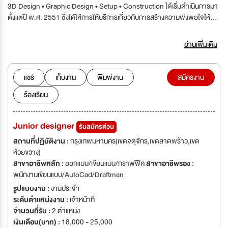
3D Design • Graphic Design • Setup • Construction ได้เริ่มดำเนินการมา
ตั้งแต่ปี พ.ศ. 2551 ซึ่งได้ให้การให้บริการเกี่ยวกับการสร้างความพึงพอใจให้กับ
ลูกค้าที่เข้ารับบริการมาเป็นระยะเวลา 14 ปี ซึ่งกำลังขยายกิจการ บริษัทจึง
ต้องการคนผู้ร่วมงานที่มีความรู้ ความสามารถ หัวคิดก้าวไกล สามารถทำงาน
อ่านเพิ่มเติม
เป็นทีม พร้อมที่จะก้าวดำเนินธุรกิจไปด้วยกันEvent Design'Event Design
แชร์
เก็บงาน
พิมพ์งาน
สมัครงาน
ร้องเรียน
Junior designer
รับสมัครด่วน
สถานที่ปฏิบัติงาน :
กรุงเทพมหานคร(เขตจตุจักร,เขตลาดพร้าว,เขต
ห้วยขวาง)
สาขาอาชีพหลัก :
ออกแบบ/เขียนแบบ/กราฟฟิค
สาขาอาชีพรอง :
พนักงานเขียนแบบ/AutoCad/Draftman
รูปแบบงาน :
งานประจำ
ระดับตำแหน่งงาน :
เจ้าหน้าที่
จำนวนที่รับ :
2 ตำแหน่ง
เงินเดือน(บาท) :
18,000 - 25,000