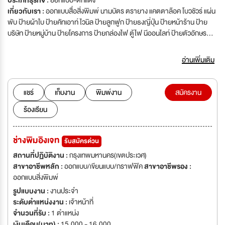
ประเภทธุรกิจ :
ออกแบบ-ตกแต่ง
เกี่ยวกับเรา :
ออกแบบสื่อสิ่งพิมพ์ นามบัตร ตรายาง แคตตาล๊อค โบวชัวร์ แผ่น
พับ ป้ายผ้าใบ ป้ายคัทเอาท์ ไวนิล ป้ายลูกฟูก ป้ายธงญี่ปุ่น ป้ายหน้าร้าน ป้าย
บริษัท ป้ายหมู่บ้าน ป้ายโครงการ ป้ายกล่องไฟ ตู้ไฟ นีออนไลท์ ป้ายตัวอักษร
โลหะ ตัวกล่อง สแตนเลส ซิ้งค์ อะคริลิค
อ่านเพิ่มเติม
แชร์
เก็บงาน
พิมพ์งาน
สมัครงาน
ร้องเรียน
ช่างพิมอิงเจท
รับสมัครด่วน
สถานที่ปฏิบัติงาน :
กรุงเทพมหานคร(เขตประเวศ)
สาขาอาชีพหลัก :
ออกแบบ/เขียนแบบ/กราฟฟิค
สาขาอาชีพรอง :
ออกแบบสิ่งพิมพ์
รูปแบบงาน :
งานประจำ
ระดับตำแหน่งงาน :
เจ้าหน้าที่
จำนวนที่รับ :
1 ตำแหน่ง
เงินเดือน(บาท) :
15,000 - 16,000