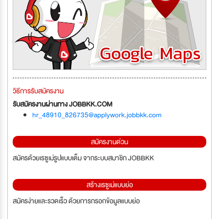
วิธีการรับสมัครงาน
รับสมัครงานผ่านทาง JOBBKK.COM
hr_48910_826735@applywork.jobbkk.com
สมัครงานด่วน
สมัครด้วยเรซูเม่รูปแบบเต็ม จากระบบสมาชิก JOBBKK
สร้างเรซูเม่แบบย่อ
สมัครง่ายและรวดเร็ว ด้วยการกรอกข้อมูลแบบย่อ