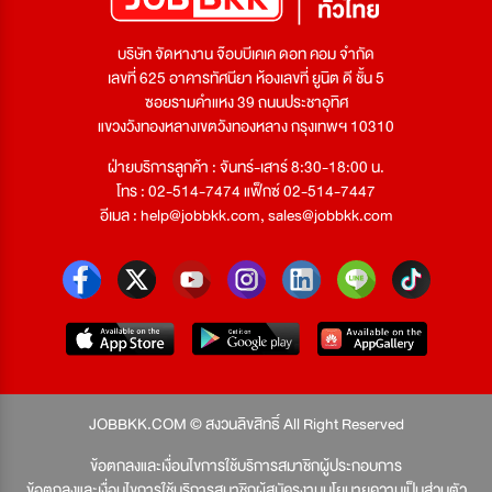
บริษัท จัดหางาน จ๊อบบีเคเค ดอท คอม จำกัด
เลขที่ 625 อาคารทัศนียา ห้องเลขที่ ยูนิต ดี ชั้น 5
ซอยรามคำแหง 39 ถนนประชาอุทิศ
แขวงวังทองหลางเขตวังทองหลาง กรุงเทพฯ 10310
ฝ่ายบริการลูกค้า : จันทร์-เสาร์ 8:30-18:00 น.
โทร : 02-514-7474 แฟ็กซ์ 02-514-7447
อีเมล :
help@jobbkk.com
,
sales@jobbkk.com
JOBBKK.COM © สงวนลิขสิทธิ์ All Right Reserved
ข้อตกลงและเงื่อนไขการใช้บริการสมาชิกผู้ประกอบการ
ข้อตกลงและเงื่อนไขการใช้บริการสมาชิกผู้สมัครงาน
นโยบายความเป็นส่วนตัว