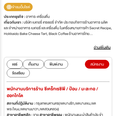
เข้าชมเว็บไซต์
ประเภทธุรกิจ :
อาหาร-เครื่องดื่ม
เกี่ยวกับเรา :
บริษัท เบเกอรี่ เทรเชอรี่ จำกัด ประกอบกิจการร้านอาหาร ผลิต
และจำหน่ายอาหาร เบเกอรี่ และเครื่องดื่ม ในเครื่องหมายการค้า Secret Recipe,
Hokkaido Bake Cheese Tart, Black Coffee ร้านอาหารไทย
ป้อน, มัณฑนา, มะละกอ, สรรพรส เรามุ่งมั่นที่จะส่งต่อความสุขผ่านอาหารและ
บริการให้กับลูกค้าทุกคน หากคุณคือคนที่มีใจรักในงานบริการและพร้อมที่จะก้าว
อ่านเพิ่มเติม
ไปอย่างมั่นคง มาร่วมงานกับเราซิคะ
แชร์
เก็บงาน
พิมพ์งาน
สมัครงาน
ร้องเรียน
พนักงานบริการร้าน ซีเคร็ทเรซิพี / ป้อน / มะละกอ /
ฮอกไกโด
สถานที่ปฏิบัติงาน :
กรุงเทพมหานคร(เขตบางรัก,เขตบางเขน,เขต
พระโขนง,เขตยานนาวา,เขตสวนหลวง)
สาขาอาชีพหลัก :
ขาย
สาขาอาชีพรอง :
พนักงานแนะนำสินค้าประจำ