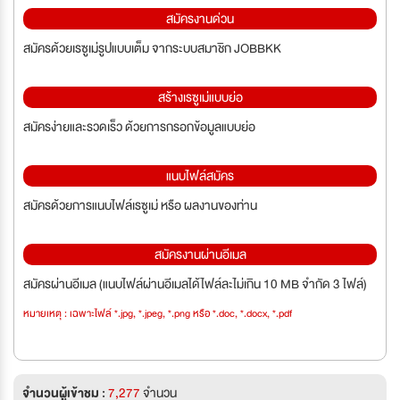
สมัครงานด่วน
สมัครด้วยเรซูเม่รูปแบบเต็ม จากระบบสมาชิก JOBBKK
สร้างเรซูเม่แบบย่อ
สมัครง่ายและรวดเร็ว ด้วยการกรอกข้อมูลแบบย่อ
แนบไฟล์สมัคร
สมัครด้วยการแนบไฟล์เรซูเม่ หรือ ผลงานของท่าน
สมัครงานผ่านอีเมล
สมัครผ่านอีเมล (แนบไฟล์ผ่านอีเมลได้ไฟล์ละไม่เกิน 10 MB จำกัด 3 ไฟล์)
หมายเหตุ : เฉพาะไฟล์ *.jpg, *.jpeg, *.png หรือ *.doc, *.docx, *.pdf
จำนวนผู้เข้าชม :
7,277
จำนวน