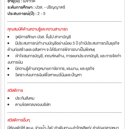
อายุ(ปี) :
ไม่จำกัด
ระดับการศึกษา :
ปวส. - ปริญญาตรี
ประสบการณ์(ปี) :
2 - 5
คุณสมบัติด้านความรู้และความสามารถ
วุฒิการศึกษา ปวส. ขึ้นไป สาขาบัญชี
มีประสบการณ์ทำงานบัญชีอย่างน้อย 3 ปี (ถ้ามีประสบการณ์ในธุรกิจ
ด้านก่อสร้างและอสังหาฯ จะได้รับการพิจารณาเป็นพิเศษ)
เข้าใจสมการบัญชี, เกณฑ์คงค้าง, การแยกประเภทบัญชี, และการจัดทำ
งบการเงิน
มีความรู้ด้านกฎหมายภาษีอากร, แรงงาน, และธุรกิจ
วิเคราะห์งบการเงินเพื่อหาแนวโน้มและปัญหา
สวัสดิการ
ประกันสังคม
ตามข้อตกลงของบริษัท
สวัสดิการอื่นๆ
มีห้องพักให้ พนง. จ่ายน้ำ-ไฟ/ ค่าเดินทาง+ค่าโทรศัพท์/ ค่าล่วงเวลา(เหมา