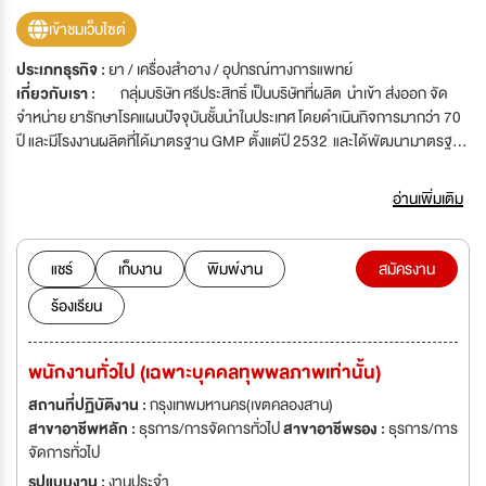
เข้าชมเว็บไซต์
ประเภทธุรกิจ :
ยา / เครื่องสำอาง / อุปกรณ์ทางการแพทย์
เกี่ยวกับเรา :
กลุ่มบริษัท ศรีประสิทธิ์ เป็นบริษัทที่ผลิต นำเข้า ส่งออก จัด
จำหน่าย ยารักษาโรคแผนปัจจุบันชั้นนำในประเทศ โดยดำเนินกิจการมากว่า 70
ปี และมีโรงงานผลิตที่ได้มาตรฐาน GMP ตั้งแต่ปี 2532 และได้พัฒนามาตรฐาน
เรื่อยมา จนได้รับการรับรอง GMP PIC/S จาก Ministry of Health Malaysia
,PIC/S Participating Authorities Members, และมาตรฐาน ISO
อ่านเพิ่มเติม
9001:2015, ISO 17025 ภายใต้นโยบายการดำเนินงานที่มุ่งมั่นจะรักษาและ
พัฒนามาตรฐานให้ก้าวสู่ระบบสากล ปัจจุบันบริษัทฯกำลังขยายงานจึงต้อง
บุคลากรที่มีความรู้ความสามารถ เข้ามาร่วมงานด้วยกัน
แชร์
เก็บงาน
พิมพ์งาน
สมัครงาน
ร้องเรียน
พนักงานทั่วไป (เฉพาะบุคคลทุพพลภาพเท่านั้น)
สถานที่ปฏิบัติงาน :
กรุงเทพมหานคร(เขตคลองสาน)
สาขาอาชีพหลัก :
ธุรการ/การจัดการทั่วไป
สาขาอาชีพรอง :
ธุรการ/การ
จัดการทั่วไป
รูปแบบงาน :
งานประจำ