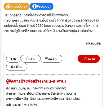
เข้าชมเว็บไซต์
Facebook
ประเภทธุรกิจ :
การก่อสร้างอาคารที่ไม่ใช่ที่พักอาศัย
เกี่ยวกับเรา :
บริษัท เค.อาร์.ซี.เอ็นจิเนียริ่ง จำกัด เริ่มต้นจากธุรกิจครอบครัว
และได้ก่อตั้งเป็นบริษัทในปี 2539 โดยดำเนินธุรกิจรับเหมาก่อสร้างทั้งจากภาค
ราชการ รัฐวิสาหกิจ และเอกชน บริษัทฯ มีความเชี่ยวชาญในการก่อสร้าง
โครงการทั้งขนาดกลางและขนาดใหญ่ รวมถึงงานโครงการสร้างพิเศษ เช่น การ
ก่อสร้างอุโมงค์ สะพาน และถนน ด้วยมูลค่าโครงการที่มีมูลค่ากว่า 1,000 ล้าน
อ่านเพิ่มเติม
บาทต่อปี และมีการเติบโตอย่างต่อเนื่องทุกปี ทางบริษัทฯ มีความต้องการ
บุคลากรที่มีความสามารถเเละความมุ่งมั่น พร้อมที่จะร่วมงานกับทางบริษัทฯ ต่อ
ไป
แชร์
เก็บงาน
พิมพ์งาน
สมัครงาน
ร้องเรียน
ผู้จัดการฝ่ายก่อสร้าง (ถนน-สะพาน)
สถานที่ปฏิบัติงาน :
กรุงเทพมหานคร(เขตดุสิต)
สามารถเดินทางไปปฏิบัติงานต่างจังหวัดได้ :
ต้องการ
สาขาอาชีพหลัก :
วิศวกรรม
สาขาอาชีพรอง :
วิศวกรโยธา
รูปแบบงาน :
งานประจำ