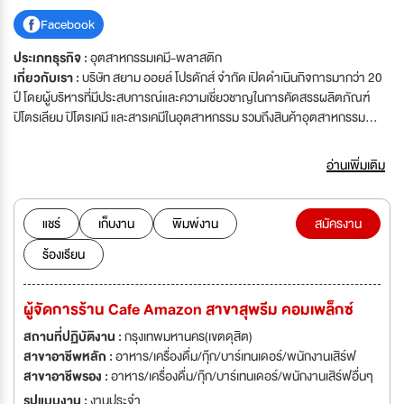
Facebook
ประเภทธุรกิจ :
อุตสาหกรรมเคมี-พลาสติก
เกี่ยวกับเรา :
บริษัท สยาม ออยล์ โปรดักส์ จำกัด เปิดดำเนินกิจการมากว่า 20
ปี โดยผู้บริหารที่มีประสบการณ์และความเชี่ยวชาญในการคัดสรรผลิตภัณฑ์
ปิโตรเลียม ปิโตรเคมี และสารเคมีในอุตสาหกรรม รวมถึงสินค้าอุตสาหกรรม
คุณภาพมาตรฐานสากล จำหน่ายให้แก่ลูกค้าพร้อมการบริการที่เป็น
เยี่ยม นอกจากนี้บริษัทฯยังมีนโยบายในการขยายธุรกิจอื่น การเพิ่มผลิตภัณฑ์ที่
อ่านเพิ่มเติม
หลากหลายและการยกระดับการให้บริการแก่ลูกค้าทุกกลุ่มอุตสาหกรรมด้วยทุน
จดทะเบียน 200 ล้านบาท และจำนวนพนักงานกว่า 700 คน ทำให้ลูกค้าและคู่ค้า
ของบริษัท มีความมั่นใจและไว้วางใจให้ทีมงานของสยามออยล์ส่งมอบความพึง
แชร์
เก็บงาน
พิมพ์งาน
สมัครงาน
พอใจในสินค้าและบริการในระดับสูงสุด วิสัยทัศน์ "การเป็นองค์กรธุรกิจชั้นนำที่ผู้
ร้องเรียน
มีส่วนได้ส่วนเสียให้ความไว้วางใจสูงสุดในการส่งมอบสินค้า และบริการบนพื้น
ฐานของการดำเนินงานตามมาตรฐานระดับสากล" พันธกิจ "การส่งมอบสินค้า
และบริการที่มีคุณภาพ เกินความคาดหวังของลูกค้าภายใต้หลักธรรมาภิบาล
ผู้จัดการร้าน Cafe Amazon สาขาสุพรีม คอมเพล็กซ์
อย่างเคร่งครัดและการยกระดับประสิทธิภาพ กระบวนการดำเนินธุรกิจด้วยแรง
ขับเคลื่อนจากพนักงานของสยามออยล์ทุกภาคส่วน"
สถานที่ปฏิบัติงาน :
กรุงเทพมหานคร(เขตดุสิต)
สาขาอาชีพหลัก :
อาหาร/เครื่องดื่ม/กุ๊ก/บาร์เทนเดอร์/พนักงานเสิร์ฟ
สาขาอาชีพรอง :
อาหาร/เครื่องดื่ม/กุ๊ก/บาร์เทนเดอร์/พนักงานเสิร์ฟอื่นๆ
รูปแบบงาน :
งานประจำ