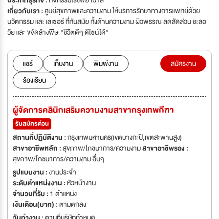
ประเภทธุรกิจ :
กิจกรรมโรงพยาบาล
เกี่ยวกับเรา :
ศูนย์สุขภาพและความงาม ให้บริการรักษาทางการแพทย์ด้วย
นวัตกรรม และ เลเซอร์ ที่ทันสมัย ทั้งด้านความงาม ผิวพรรณ ลดสัดส่วน ชะลอ
วัย และ ขจัดล้างพิษ "ชีวิตดีๆ ดีไซน์ได้"
แชร์
เก็บงาน
พิมพ์งาน
สมัครงาน
ร้องเรียน
ผู้จัดการคลินิกเสริมความงามสาขากรุงเทพกีีฑา
รับสมัครด่วน
สถานที่ปฏิบัติงาน :
กรุงเทพมหานคร(เขตบางกะปิ,เขตสะพานสูง)
สาขาอาชีพหลัก :
สุขภาพ/โภชนาการ/ความงาม
สาขาอาชีพรอง :
สุขภาพ/โภชนาการ/ความงาม อื่นๆ
รูปแบบงาน :
งานประจำ
ระดับตำแหน่งงาน :
หัวหน้างาน
จำนวนที่รับ :
1 ตำแหน่ง
เงินเดือน(บาท) :
ตามตกลง
วันทำงาน :
ตามที่บริษัทกำหนด