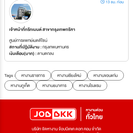
13 ชม. ก่อน
เจ้าหน้าที่ทรีทเมนต์ สาขากรุงเทพกรีฑา
ศูนย์การแพทย์เมดดีไซน์
สถานที่ปฏิบัติงาน :
กรุงเทพมหานคร
เงินเดือน(บาท) :
ตามตกลง
Tags :
หางานราชการ
หางานเชียงใหม่
หางานขอนแก่น
หางานภูเก็ต
หางานธนาคาร
หางานโรงแรม
บริษัท จัดหางาน จ๊อบบีเคเค ดอท คอม จำกัด