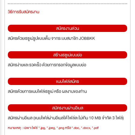
วิธีการรับสมัครงาน
สมัครงานด่วน
สมัครด้วยเรซูเม่รูปแบบเต็ม จากระบบสมาชิก JOBBKK
สร้างเรซูเม่แบบย่อ
สมัครง่ายและรวดเร็ว ด้วยการกรอกข้อมูลแบบย่อ
แนบไฟล์สมัคร
สมัครด้วยการแนบไฟล์เรซูเม่ หรือ ผลงานของท่าน
สมัครงานผ่านอีเมล
สมัครผ่านอีเมล (แนบไฟล์ผ่านอีเมลได้ไฟล์ละไม่เกิน 10 MB จำกัด 3 ไฟล์)
หมายเหตุ : เฉพาะไฟล์ *.jpg, *.jpeg, *.png หรือ *.doc, *.docx, *.pdf