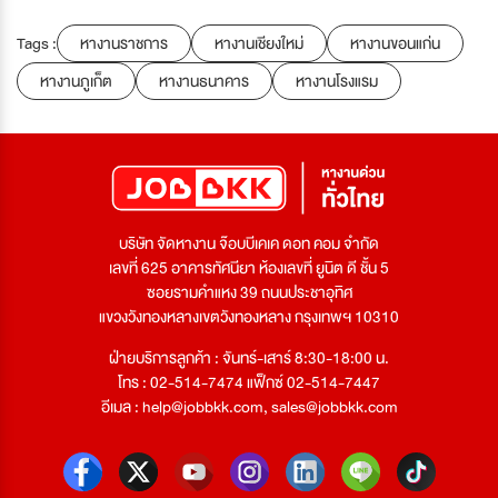
Tags :
หางานราชการ
หางานเชียงใหม่
หางานขอนแก่น
หางานภูเก็ต
หางานธนาคาร
หางานโรงแรม
บริษัท จัดหางาน จ๊อบบีเคเค ดอท คอม จำกัด
เลขที่ 625 อาคารทัศนียา ห้องเลขที่ ยูนิต ดี ชั้น 5
ซอยรามคำแหง 39 ถนนประชาอุทิศ
แขวงวังทองหลางเขตวังทองหลาง กรุงเทพฯ 10310
ฝ่ายบริการลูกค้า : จันทร์-เสาร์ 8:30-18:00 น.
โทร : 02-514-7474 แฟ็กซ์ 02-514-7447
อีเมล :
help@jobbkk.com
,
sales@jobbkk.com