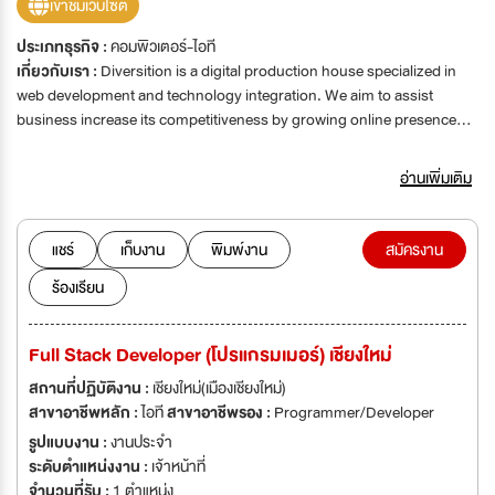
เข้าชมเว็บไซต์
ประเภทธุรกิจ :
คอมพิวเตอร์-ไอที
เกี่ยวกับเรา :
Diversition is a digital production house specialized in
web development and technology integration. We aim to assist
business increase its competitiveness by growing online presence
and introducing proven digital tools to make a breakthrough in
strategy possible.
อ่านเพิ่มเติม
แชร์
เก็บงาน
พิมพ์งาน
สมัครงาน
ร้องเรียน
Full Stack Developer (โปรแกรมเมอร์) เชียงใหม่
สถานที่ปฏิบัติงาน :
เชียงใหม่(เมืองเชียงใหม่)
สาขาอาชีพหลัก :
ไอที
สาขาอาชีพรอง :
Programmer/Developer
รูปแบบงาน :
งานประจำ
ระดับตำแหน่งงาน :
เจ้าหน้าที่
จำนวนที่รับ :
1 ตำแหน่ง