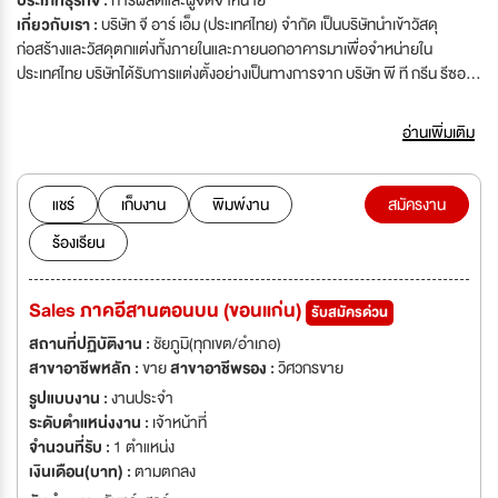
ประเภทธุรกิจ :
การผลิตและผู้จัดจำหน่าย
เกี่ยวกับเรา :
บริษัท จี อาร์ เอ็ม (ประเทศไทย) จำกัด เป็นบริษัทนำเข้าวัสดุ
ก่อสร้างและวัสดุตกแต่งทั้งภายในและภายนอกอาคารมาเพื่อจำหน่ายใน
ประเทศไทย บริษัทได้รับการแต่งตั้งอย่างเป็นทางการจาก บริษัท พี ที กรีน รีซอร์
เซส จำกัด (ประเทศอินโดนีเซีย) ให้เป็นตัวแทนจำหน่ายผลิตภัณฑ์วัสดุทดแทนไม้
ภายใต้ตราสินค้า BIOWOOD ผลิตภัณฑ์ BIOWOOD สามารถใช้งาน
อ่านเพิ่มเติม
ออกแบบตกแต่งภายในและงานตกแต่งทางด้านสถาปัตยกรรมภายนอก อาทิเช่น
พื้น ฝ้า เพดาน ผนังอาคาร ระแนง กันสาด บันได ราวกันตก รั้ว และเฟอร์นิเจอร์
คุณสมบัติของผลิตภัณฑ์วัสดุทดแทนไม้ BIOWOOD 1. สวย งาม
แชร์
เก็บงาน
พิมพ์งาน
สมัครงาน
เสมือนไม้จริง มีหลายเฉดสีและมีลวดลายในเนื้อไม้ 2. ทนทานต่อแมลง
ร้องเรียน
ปลวก มอด รา 3.ทนทานต่อทุกสภาวะอากาศ ไม่ผุกร่อน ไม่บิดงอ ไม่บวม
ไม่หดตัว ไม่เป็นสนิม และไม่เปลี่ยนรูป 4. ไม่ลามไฟ ไม่มีสารเคมีที่เป็นพิษ
เป็นมิตรต่อสิ่งแวดล้อมและไม่ทำลายธรรมชาติ 5. น้ำหนักเบา ทำงานง่าย
Sales ภาคอีสานตอนบน (ขอนแก่น)
รับสมัครด่วน
ติดตั้งได้เร็ว สามารถใช้กับเครื่องมือช่างทุกชนิด 6. สามารถตอกตะปู เลื่อย
ไส ตัด ดัดโค้ง เจาะ กลึง ลบมุม และทาสีได้ตามต้องการ 7. ใช้งานได้ทั้ง
สถานที่ปฏิบัติงาน :
ชัยภูมิ(ทุกเขต/อำเภอ)
ภายในและภายนอก มีความคงทนกว่าไม้จริง ประหยัดค่าใช้จ่ายในการบำรุงรักษา
สาขาอาชีพหลัก :
ขาย
สาขาอาชีพรอง :
วิศวกรขาย
8. มีคุณสมบัติในการดูดซับเสียงและเป็นฉนวนป้องกันความร้อน ทำให้
รูปแบบงาน :
งานประจำ
อุณหภูมิของห้องเย็นสบายและประหยัดพลังงาน
ระดับตำแหน่งงาน :
เจ้าหน้าที่
จำนวนที่รับ :
1 ตำแหน่ง
เงินเดือน(บาท) :
ตามตกลง