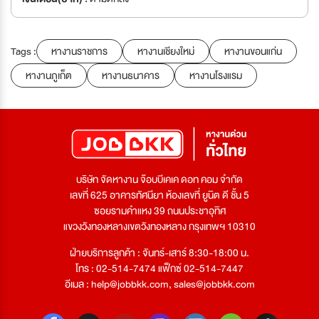
Tags :
หางานราชการ
หางานเชียงใหม่
หางานขอนแก่น
หางานภูเก็ต
หางานธนาคาร
หางานโรงแรม
บริษัท จัดหางาน จ๊อบบีเคเค ดอท คอม จำกัด
เลขที่ 625 อาคารทัศนียา ห้องเลขที่ ยูนิต ดี ชั้น 5
ซอยรามคำแหง 39 ถนนประชาอุทิศ
แขวงวังทองหลางเขตวังทองหลาง กรุงเทพฯ 10310
ฝ่ายบริการลูกค้า : จันทร์-เสาร์ 8:30-18:00 น.
โทร : 02-514-7474 แฟ็กซ์ 02-514-7447
อีเมล :
help@jobbkk.com
,
sales@jobbkk.com