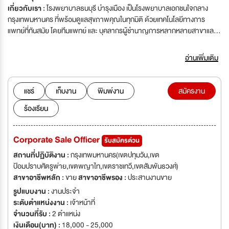
เกี่ยวกับเรา :
โรงพยาบาลธนบุรี บำรุงเมือง เป็นโรงพยาบาลเอกชนใจกลาง
กรุงเทพมหานคร ที่พร้อมดูแลสุขภาพคุณในทุกมิติ ด้วยเทคโนโลยีทางการ
แพทย์ที่ทันสมัย โดยทีมแพทย์ และ บุคลากรผู้ชำนาญการหลากหลายสาขาและ
บริการที่มุ่งเน้นความใส่ใจในทุกรายละเอียด
อ่านเพิ่มเติม
แชร์
เก็บงาน
พิมพ์งาน
สมัครงาน
ร้องเรียน
Corporate Sale Officer
รับสมัครด่วน
สถานที่ปฏิบัติงาน :
กรุงเทพมหานคร(เขตปทุมวัน,เขต
ป้อมปราบศัตรูพ่าย,เขตพญาไท,เขตราชเทวี,เขตสัมพันธวงศ์)
สาขาอาชีพหลัก :
ขาย
สาขาอาชีพรอง :
ประสานงานขาย
รูปแบบงาน :
งานประจำ
ระดับตำแหน่งงาน :
เจ้าหน้าที่
จำนวนที่รับ :
2 ตำแหน่ง
เงินเดือน(บาท) :
18,000 - 25,000