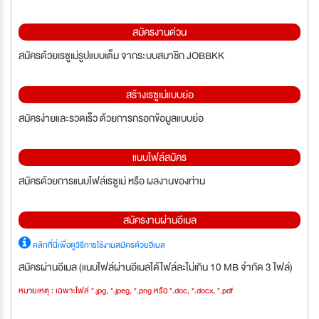
สมัครงานด่วน
สมัครด้วยเรซูเม่รูปแบบเต็ม จากระบบสมาชิก JOBBKK
สร้างเรซูเม่แบบย่อ
สมัครง่ายและรวดเร็ว ด้วยการกรอกข้อมูลแบบย่อ
แนบไฟล์สมัคร
สมัครด้วยการแนบไฟล์เรซูเม่ หรือ ผลงานของท่าน
สมัครงานผ่านอีเมล
คลิกที่นี่เพื่อดูวิธีการใช้งานสมัครด้วยอีเมล
สมัครผ่านอีเมล (แนบไฟล์ผ่านอีเมลได้ไฟล์ละไม่เกิน 10 MB จำกัด 3 ไฟล์)
หมายเหตุ : เฉพาะไฟล์ *.jpg, *.jpeg, *.png หรือ *.doc, *.docx, *.pdf