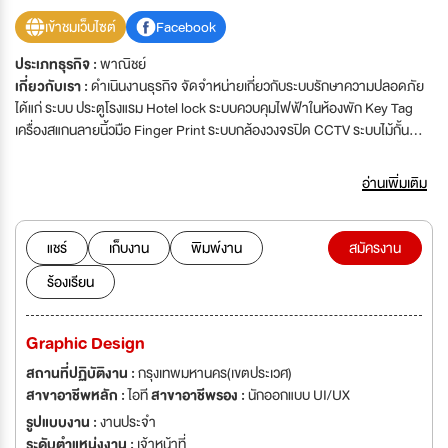
เข้าชมเว็บไซต์
Facebook
ประเภทธุรกิจ :
พาณิชย์
เกี่ยวกับเรา :
ดำเนินงานธุรกิจ จัดจำหน่ายเกี่ยวกับระบบรักษาความปลอดภัย
ได้แก่ ระบบ ประตูโรงแรม Hotel lock ระบบควบคุมไฟฟ้าในห้องพัก Key Tag
เครื่องสแกนลายนิ้วมือ Finger Print ระบบกล้องวงจรปิด CCTV ระบบไม้กั้น
รถยนต์ Car Park System ระบบ Video Door Phone
อ่านเพิ่มเติม
แชร์
เก็บงาน
พิมพ์งาน
สมัครงาน
ร้องเรียน
Graphic Design
สถานที่ปฏิบัติงาน :
กรุงเทพมหานคร(เขตประเวศ)
สาขาอาชีพหลัก :
ไอที
สาขาอาชีพรอง :
นักออกแบบ UI/UX
รูปแบบงาน :
งานประจำ
ระดับตำแหน่งงาน :
เจ้าหน้าที่