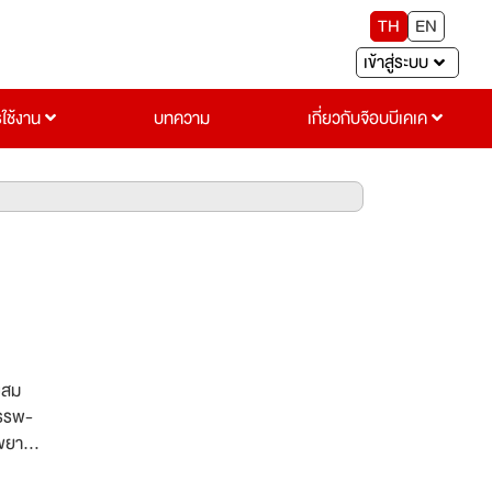
TH
EN
เข้าสู่ระบบ
รใช้งาน
บทความ
เกี่ยวกับจ๊อบบีเคเค
ยผสม
สรรพ-
ะขยาย
่วมงาน