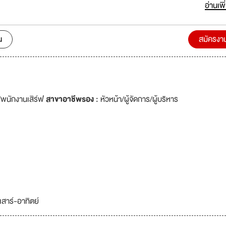
านดังต่อไปนี้
อ่านเพิ
น
สมัครงา
์/พนักงานเสิร์ฟ
สาขาอาชีพรอง :
หัวหน้า/ผู้จัดการ/ผู้บริหาร
เสาร์-อาทิตย์