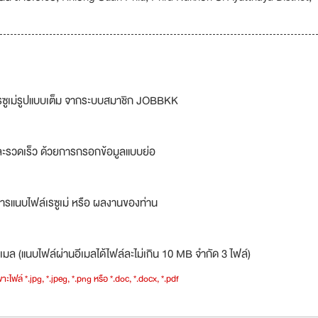
รซูเม่รูปแบบเต็ม จากระบบสมาชิก JOBBKK
ละรวดเร็ว ด้วยการกรอกข้อมูลแบบย่อ
ารแนบไฟล์เรซูเม่ หรือ ผลงานของท่าน
เมล (แนบไฟล์ผ่านอีเมลได้ไฟล์ละไม่เกิน 10 MB จำกัด 3 ไฟล์)
าะไฟล์ *.jpg, *.jpeg, *.png หรือ *.doc, *.docx, *.pdf