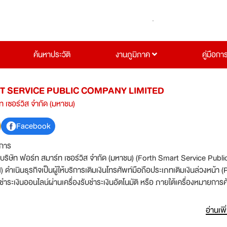
ค้นหาประวัติ
งานภูมิภาค
คู่มือกา
 SERVICE PUBLIC COMPANY LIMITED
ท เซอร์วิส จำกัด (มหาชน)
Facebook
ิการ
ัท ฟอร์ท สมาร์ท เซอร์วิส จำกัด (มหาชน) (Forth Smart Service Publi
ำเนินธุรกิจเป็นผู้ให้บริการเติมเงินโทรศัพท์มือถือประเภทเติมเงินล่วงหน้า (
ำระเงินออนไลน์ผ่านเครื่องรับชำระเงินอัตโนมัติ หรือ ภายใต้เครื่องหมายการค้า
าสามารถทำธุรกรรมต่างๆด้วยตนเองได้ง่าย เป็นไปด้วยความสะดวกรวดเร็ว มี
ถือ ด้วยการหยอดเหรียญหรือธนบัตรและทำรายการชำระเงินด้วยตนเองบนเครื่
อ่านเพิ
โปรแกรมคอมพิวเตอร์ที่เชื่อมโยงข้อมูลผ่านเครือข่ายซึ่งติดตั้งไว้ใน “ตู้บุญเติ