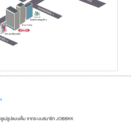
m
รซูเม่รูปแบบเต็ม จากระบบสมาชิก JOBBKK