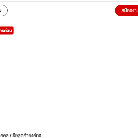
น
สมัครงา
ัครด่วน
บุคคล หรือลูกค้าองค์กร