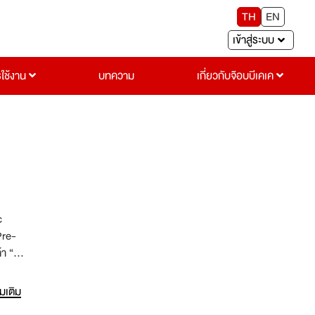
TH
EN
เข้าสู่ระบบ
รใช้งาน
บทความ
เกี่ยวกับจ๊อบบีเคเค
c
Pre-
 “ตู้
ความ
องชำระ
่มเติม
ม”