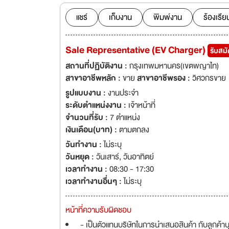
แชร์
เก็บงาน
พิมพ์งาน
ร้องเรีย
Sale Representative (EV Charger)
รับสม
สถานที่ปฏิบัติงาน :
กรุงเทพมหานคร(เขตพญาไท)
สาขาอาชีพหลัก :
ขาย
สาขาอาชีพรอง :
วิศวกรขาย
รูปแบบงาน :
งานประจำ
ระดับตำแหน่งงาน :
เจ้าหน้าที่
จำนวนที่รับ :
7 ตำแหน่ง
เงินเดือน(บาท) :
ตามตกลง
วันทำงาน :
ไม่ระบุ
วันหยุด :
วันเสาร์
,
วันอาทิตย์
เวลาทำงาน :
08:30 - 17:30
เวลาทำงานอื่นๆ :
ไม่ระบุ
หน้าที่ความรับผิดชอบ
- เป็นตัวแทนบริษัทในการนำเสนอสินค้า กับลูกค้า